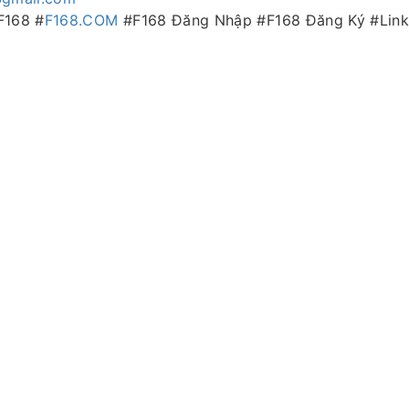
F168 #
F168.COM
#F168 Đăng Nhập #F168 Đăng Ký #Link