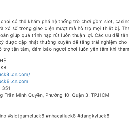
 chơi có thể khám phá hệ thống trò chơi gồm slot, casino
và xổ số trong giao diện mượt mà hỗ trợ mọi thiết bị. Th
oàn giúp quá trình nạp rút luôn thuận lợi. Các ưu đãi tân
kỳ được cập nhật thường xuyên để tăng trải nghiệm cho 
 trợ tận tâm, đảm bảo người chơi luôn yên tâm khi tham
 HỆ
CK8
luck8l.cn.com/
uck8l.cn.com
2 351
ng Trần Minh Quyền, Phường 10, Quận 3, TP.HCM
ino #slotgameluck8 #nhacailuck8 #dangkyluck8