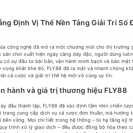
ng Định Vị Thế Nền Tảng Giải Trí Số
a công nghệ đã mở ra một chương mới cho thị trường giả
 sân chơi xuất hiện ngày càng dày đặc, người dùng luôn
u có sự đầu tư bài bản, vận hành minh bạch và bảo mật 
ỳ vọng khắt khe đó, FLY88 đã ra mắt và nhanh chóng khẳ
ái cá cược và giải trí thế hệ mới vô cùng uy tín.
vận hành và giá trị thương hiệu FLY88
ày đầu thành lập, FLY88 đã xác định tầm nhìn chiến lượ
t trang cung cấp dịch vụ cá cược đơn thuần, mà hướng t
í bền vững. Mọi chi tiết trong hệ thống – từ hạ tầng kỹ t
quy trình xử lý giao dịch – đều được đồng bộ hóa theo c