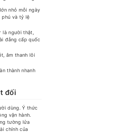
 lớn nhỏ mỗi ngày
 phú và tỷ lệ
 là người thật,
bài đẳng cấp quốc
t, âm thanh lôi
hoàn thành nhanh
t đối
ười dùng. Ý thức
ộng vận hành.
ống tường lửa
tài chính của