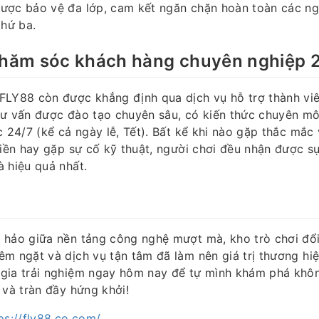
ược bảo vệ đa lớp, cam kết ngăn chặn hoàn toàn các ngu
thứ ba.
 chăm sóc khách hàng chuyên nghiệp 
FLY88 còn được khẳng định qua dịch vụ hỗ trợ thành viê
tư vấn được đào tạo chuyên sâu, có kiến thức chuyên m
c 24/7 (kể cả ngày lễ, Tết). Bất kể khi nào gặp thắc mắc 
tiền hay gặp sự cố kỹ thuật, người chơi đều nhận được s
 hiệu quả nhất.
hảo giữa nền tảng công nghệ mượt mà, kho trò chơi đổi 
êm ngặt và dịch vụ tận tâm đã làm nên giá trị thương hi
gia trải nghiệm ngay hôm nay để tự mình khám phá không
 và tràn đầy hứng khởi!
ps://fly88.co.com/