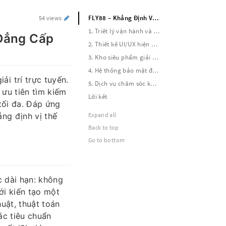
FLY88 – Khẳng Định Vị Thế Nền Tảng Giải Trí Số Đẳng Cấp Mới
54 views
1. Triết lý vận hành và giá trị thương hiệu FLY88
 Đẳng Cấp
2. Thiết kế UI/UX hiện đại, tối ưu trải nghiệm đa nền tảng
3. Kho siêu phẩm giải trí đa dạng, đón đầu xu hướng
4. Hệ thống bảo mật đa tầng, an toàn dữ liệu tuyệt đối
i trí trực tuyến.
5. Dịch vụ chăm sóc khách hàng chuyên nghiệp 24/7
 ưu tiên tìm kiếm
Lời kết
tối đa. Đáp ứng
Expand all
ng định vị thế
Back to top
Go to bottom
c dài hạn: không
ới kiến tạo một
huật, thuật toán
ác tiêu chuẩn