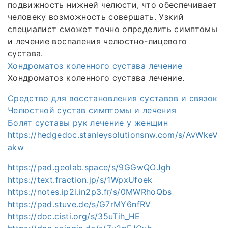
подвижность нижней челюсти, что обеспечивает
человеку возможность совершать. Узкий
специалист сможет точно определить симптомы
и лечение воспаления челюстно-лицевого
сустава.
Хондроматоз коленного сустава лечение
Хондроматоз коленного сустава лечение.
Средство для восстановления суставов и связок
Челюстной сустав симптомы и лечения
Болят суставы рук лечение у женщин
https://hedgedoc.stanleysolutionsnw.com/s/AvWkeV
akw
https://pad.geolab.space/s/9GGwQOJgh
https://text.fraction.jp/s/1WpxUfoek
https://notes.ip2i.in2p3.fr/s/0MWRhoQbs
https://pad.stuve.de/s/G7rMY6nfRV
https://doc.cisti.org/s/35uTih_HE