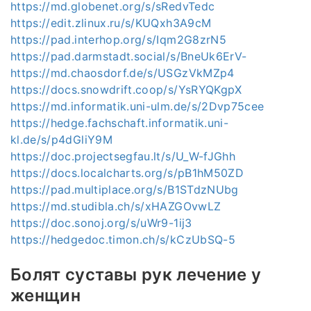
https://md.globenet.org/s/sRedvTedc
https://edit.zlinux.ru/s/KUQxh3A9cM
https://pad.interhop.org/s/Iqm2G8zrN5
https://pad.darmstadt.social/s/BneUk6ErV-
https://md.chaosdorf.de/s/USGzVkMZp4
https://docs.snowdrift.coop/s/YsRYQKgpX
https://md.informatik.uni-ulm.de/s/2Dvp75cee
https://hedge.fachschaft.informatik.uni-
kl.de/s/p4dGliY9M
https://doc.projectsegfau.lt/s/U_W-fJGhh
https://docs.localcharts.org/s/pB1hM50ZD
https://pad.multiplace.org/s/B1STdzNUbg
https://md.studibla.ch/s/xHAZGOvwLZ
https://doc.sonoj.org/s/uWr9-1ij3
https://hedgedoc.timon.ch/s/kCzUbSQ-5
Болят суставы рук лечение у
женщин