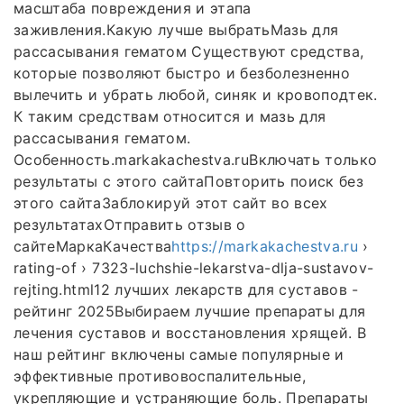
масштаба повреждения и этапа
заживления.Какую лучше выбратьМазь для
рассасывания гематом Существуют средства,
которые позволяют быстро и безболезненно
вылечить и убрать любой, синяк и кровоподтек.
К таким средствам относится и мазь для
рассасывания гематом.
Особенность.markakachestva.ruВключать только
результаты с этого сайтаПовторить поиск без
этого сайтаЗаблокируй этот сайт во всех
результатахОтправить отзыв о
сайтеМаркаКачества
https://markakachestva.ru
›
rating-of › 7323-luchshie-lekarstva-dlja-sustavov-
rejting.html12 лучших лекарств для суставов -
рейтинг 2025Выбираем лучшие препараты для
лечения суставов и восстановления хрящей. В
наш рейтинг включены самые популярные и
эффективные противовоспалительные,
укрепляющие и устраняющие боль. Препараты