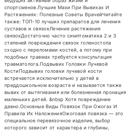
ведущих активный образ жизни и
спортсменов.Лучшие Мази При Вывихах И
Растяжениях: Полезные Советы ВрачейЧитайте
также: ТОП-10 лучших препаратов для лечения
суставов и связокЛечение растяжения
связокДостаточно часто симптоматика 2 и 3
степеней повреждения связок голеностопа
сходно с переломами костей, а потому при
подобных травмах требуется консультация
травматолога.Подвывих Головки Лучевой
КостиПодвывих головки лучевой кости
встречается исключительно у детей в
преддошкольном возрасте и назы­вается также
вывих от вытягивания или болезненная пронация
малень­ких детей. &nbsp Хотя повреждение
давно.Основные Виды Повязок При Ожогах И
Правила Их НаложенияОжоговая повязка — это
специальное перевязочное изделие, выбор
которого зависит от характера и глубины,