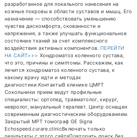
разработанное для локального нанесения на
кожные покровы в области суставов и мышц. Его
назначение — способствовать уменьшению
чувства дискомфорта, скованности и
напряжения, а также улучшать функциональное
состояние тканей за счет комплексного
воздействия активных компонентов.
ПЕРЕЙТИ
НА САЙТ>>>
Хондроматоз коленного сустава,
что это, причины и симптомы. Расскажем, как
лечится хондроматоз коленного сустава, к
какому врачу идти и методах
диагностики.КонтактыВ клинике ЦМРТ
Сокольники прием ведут профильные
специалисты: ортопед, травматолог, хирург,
невролог, мануальный терапевт. Центр оснащен
современным диагностическим оборудованием.
Закрытый МРТ томограф GE Signa
Echospeed.curare.clinicВключать только
результаты с этого сайтаПовторить поиск без