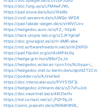
https://doc.spiegie.de/s/Zv2pFJQvb
https://doc.fung.uy/s/LFMAwFJWL
https://pad.stuve.de/s/buU1XeIBx
https://codi.sevenvm.de/s/UWQo-WfD6
https://pad.fablab-siegen.de/s/vtWVj1Jvv
https://hedgedoc.auro.re/s/FZ_-hSp4r
https://hack.utopia-lab.org/s/ZJKYgkIaf
https://doc.gnuragist.es/s/rh-8MR-abe
https://md.softwarefreedom.net/s/rih2IXPGI
https://pad.flipdot.org/s/rAoMP4z0q
https://hedge.grin.hu/s/B8ofZs_to
https://hedgedoc.eclair.ec-lyon.fr/s/NJbyqe-i_
https://hedgedoc.inet.tu-berlin.de/s/dpVdZT2Cm
https://podder.ru/s/XJirse1ed
https://doc.interscalar.eu/s/PVY515F3j
https://hedgedoc.ichmann.de/s/zZi7xFuJxb
https://doc.neutrinet.be/s/46lZlwtfv
https://md.cortext.net/s/I_PQYPpJS
https://sonic.joejoetv.de/s/R0RdKWS6_