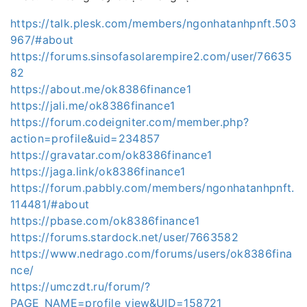
https://talk.plesk.com/members/ngonhatanhpnft.503
967/#about
https://forums.sinsofasolarempire2.com/user/76635
82
https://about.me/ok8386finance1
https://jali.me/ok8386finance1
https://forum.codeigniter.com/member.php?
action=profile&uid=234857
https://gravatar.com/ok8386finance1
https://jaga.link/ok8386finance1
https://forum.pabbly.com/members/ngonhatanhpnft.
114481/#about
https://pbase.com/ok8386finance1
https://forums.stardock.net/user/7663582
https://www.nedrago.com/forums/users/ok8386fina
nce/
https://umczdt.ru/forum/?
PAGE_NAME=profile_view&UID=158721