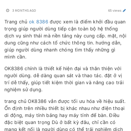
3 MONTHS AGO
65 views
Trang chủ
ok 8386
được xem là điểm khởi đầu quan
trọng giúp người dùng tiếp cận toàn bộ hệ thống
dịch vụ sinh thái mà nền tảng này cung cấp. mặt, nội
dung cũng như cách tổ chức thông tin. hướng dẫn,
giúp người dùng nhanh chóng tìm thấy những gì
mình cần.
OK8386 chính là thiết kế hiện đại và thân thiện với
người dùng. dễ dàng quan sát và thao tác. đặt ở vị
trí dễ thấy, giúp tiết kiệm thời gian và nâng cao trải
nghiệm sử dụng.
trang chủ OK8386 vẫn được tối ưu hóa về hiệu suất.
Ổn định trên nhiều thiết bị khác nhau như điện thoại
di động, máy tính bảng hay máy tính để bàn. Điều
đặc biệt quan trọng Dù ở bất kỳ đâu, chỉ cần có
mạng kết nối là người dùng có thể trải nghiệm dịch