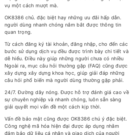
vụ một cách mượt mà.
OK8386 chủ. đặc biệt hay những ưu đãi hấp dẫn.
người dùng nhanh chóng nắm bắt được thông tin
quan trọng.
Từ cách đăng ký tài khoản, đăng nhập, cho đến các
bước sử dụng dịch vụ đều được trình bày chi tiết và
dễ hiểu. Điều này giúp những người chưa có nhiều
Ngoài ra, mục câu hỏi thường gặp (FAQ) cũng được
xây dựng xây dựng khoa học, giúp giải đáp những
câu hỏi phổ biến mà người dùng thường gặp phải.
24/7. Đường dây nóng. Được hỗ trợ đánh giá cao về
sự chuyên nghiệp và nhanh chóng, luôn sẵn sàng
giải quyết mọi vấn đề một cách kịp thời.
Vấn đề bảo mật cũng được OK8386 chú ý đặc biệt.
Công nghệ mã hóa hiện đại được áp dụng nhằm
đảm bảo dữ liệu cá nhân và giao dịch của người