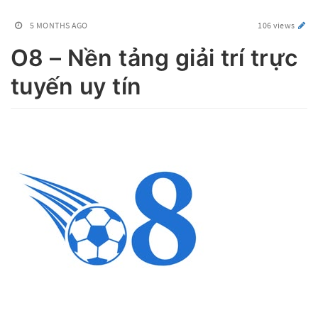
5 MONTHS AGO
106 views
O8 – Nền tảng giải trí trực
tuyến uy tín