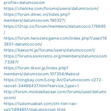
profile=datumcocom
https://chaloke.com/forums/users/datumcocom/
https://forum.dmec.vn/index.php?
members/datumcocom.190327/
https://l2top.co/forum/members/datumcoco.176695
/
https://forum.herozerogame.com/index.php?/user/16
3851-datumcocom/
https://kaeuchi.jp/forums/users/datumcocom1/
https://forums.sonicretro.org/members/datumcocom
.73387/
https://forum.tkool.jp/index.php?
members/datumcocom.107354/#about
https://rongbay.com/Long-An/Datumcocom-c272-
raovat-34496437.html?service_type=1
http://forum.modulebazaar.com/forums/user/datumc
ocom/
https://tudomuaban.com/chi-tiet-rao-
vat/2894651/datumcocom.html