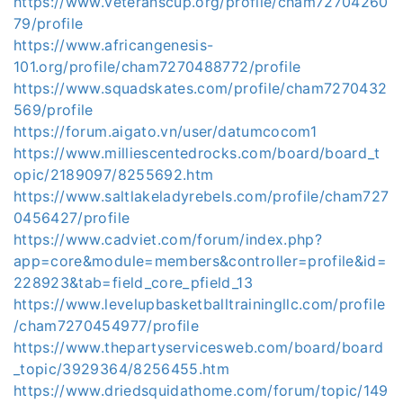
https://www.veteranscup.org/profile/cham72704260
79/profile
https://www.africangenesis-
101.org/profile/cham7270488772/profile
https://www.squadskates.com/profile/cham7270432
569/profile
https://forum.aigato.vn/user/datumcocom1
https://www.milliescentedrocks.com/board/board_t
opic/2189097/8255692.htm
https://www.saltlakeladyrebels.com/profile/cham727
0456427/profile
https://www.cadviet.com/forum/index.php?
app=core&module=members&controller=profile&id=
228923&tab=field_core_pfield_13
https://www.levelupbasketballtrainingllc.com/profile
/cham7270454977/profile
https://www.thepartyservicesweb.com/board/board
_topic/3929364/8256455.htm
https://www.driedsquidathome.com/forum/topic/149