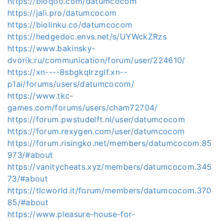
https://bioqoo.com/datumcocom
https://jali.pro/datumcocom
https://biolinku.co/datumcocom
https://hedgedoc.envs.net/s/UYWckZRzs
https://www.bakinsky-
dvorik.ru/communication/forum/user/224610/
https://xn----8sbgkqlrzglf.xn--
p1ai/forums/users/datumcocom/
https://www.tkc-
games.com/forums/users/cham72704/
https://forum.pwstudelft.nl/user/datumcocom
https://forum.rexygen.com/user/datumcocom
https://forum.risingko.net/members/datumcocom.85
973/#about
https://vanitycheats.xyz/members/datumcocom.345
73/#about
https://tlcworld.it/forum/members/datumcocom.370
85/#about
https://www.pleasure-house-for-