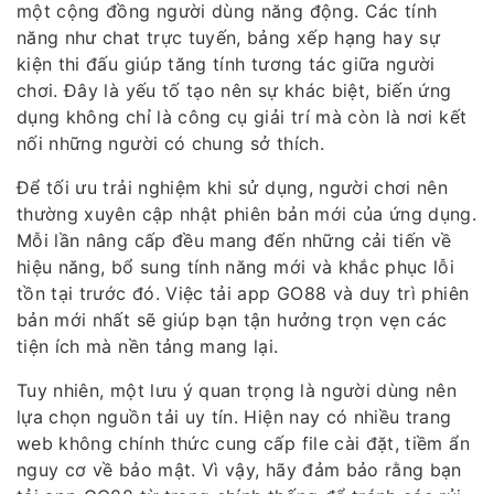
một cộng đồng người dùng năng động. Các tính
năng như chat trực tuyến, bảng xếp hạng hay sự
kiện thi đấu giúp tăng tính tương tác giữa người
chơi. Đây là yếu tố tạo nên sự khác biệt, biến ứng
dụng không chỉ là công cụ giải trí mà còn là nơi kết
nối những người có chung sở thích.
Để tối ưu trải nghiệm khi sử dụng, người chơi nên
thường xuyên cập nhật phiên bản mới của ứng dụng.
Mỗi lần nâng cấp đều mang đến những cải tiến về
hiệu năng, bổ sung tính năng mới và khắc phục lỗi
tồn tại trước đó. Việc tải app GO88 và duy trì phiên
bản mới nhất sẽ giúp bạn tận hưởng trọn vẹn các
tiện ích mà nền tảng mang lại.
Tuy nhiên, một lưu ý quan trọng là người dùng nên
lựa chọn nguồn tải uy tín. Hiện nay có nhiều trang
web không chính thức cung cấp file cài đặt, tiềm ẩn
nguy cơ về bảo mật. Vì vậy, hãy đảm bảo rằng bạn