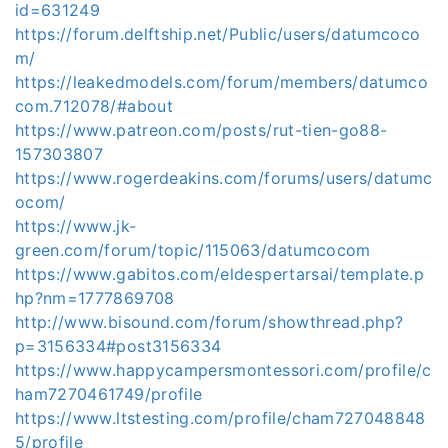
id=631249
https://forum.delftship.net/Public/users/datumcoco
m/
https://leakedmodels.com/forum/members/datumco
com.712078/#about
https://www.patreon.com/posts/rut-tien-go88-
157303807
https://www.rogerdeakins.com/forums/users/datumc
ocom/
https://www.jk-
green.com/forum/topic/115063/datumcocom
https://www.gabitos.com/eldespertarsai/template.p
hp?nm=1777869708
http://www.bisound.com/forum/showthread.php?
p=3156334#post3156334
https://www.happycampersmontessori.com/profile/c
ham7270461749/profile
https://www.ltstesting.com/profile/cham727048848
5/profile