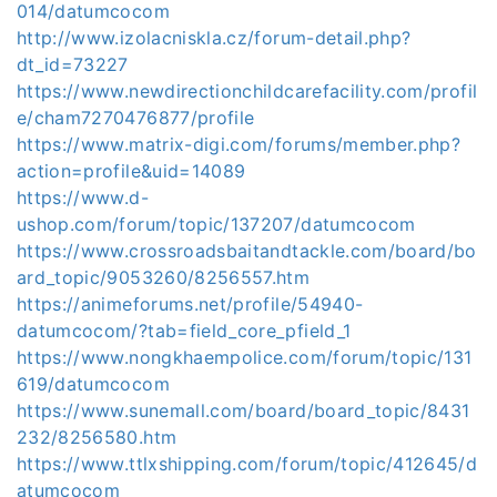
014/datumcocom
http://www.izolacniskla.cz/forum-detail.php?
dt_id=73227
https://www.newdirectionchildcarefacility.com/profil
e/cham7270476877/profile
https://www.matrix-digi.com/forums/member.php?
action=profile&uid=14089
https://www.d-
ushop.com/forum/topic/137207/datumcocom
https://www.crossroadsbaitandtackle.com/board/bo
ard_topic/9053260/8256557.htm
https://animeforums.net/profile/54940-
datumcocom/?tab=field_core_pfield_1
https://www.nongkhaempolice.com/forum/topic/131
619/datumcocom
https://www.sunemall.com/board/board_topic/8431
232/8256580.htm
https://www.ttlxshipping.com/forum/topic/412645/d
atumcocom