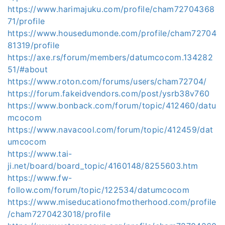
https://www.harimajuku.com/profile/cham72704368
71/profile
https://www.housedumonde.com/profile/cham72704
81319/profile
https://axe.rs/forum/members/datumcocom.134282
51/#about
https://www.roton.com/forums/users/cham72704/
https://forum.fakeidvendors.com/post/ysrb38v760
https://www.bonback.com/forum/topic/412460/datu
mcocom
https://www.navacool.com/forum/topic/412459/dat
umcocom
https://www.tai-
ji.net/board/board_topic/4160148/8255603.htm
https://www.fw-
follow.com/forum/topic/122534/datumcocom
https://www.miseducationofmotherhood.com/profile
/cham7270423018/profile