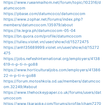
https://www.rueanmaihom.net/forum/topic/102316/d
atumcocom
https://pbase.com/datumcoco/datumcocom
https://www.zophar.net/forums/index.php?
members/datumcocom.135979/about
https://te.legra.ph/datumcocom-05-04
https://bn.quora.com/profile/datumcocom
https://tulieu.violet.vn/user/show/id/15272475
https://anh135689999.violet.vn/user/show/id/15272
475
https://jobs.nefeshinternational.org/employers/4138
619-n-p-ti-n-go88
https://www.horticulturaljobs.com/employers/41386
22-n-p-ti-n-go88
https://forum.motoshkola.od.ua/members/datumcoc
om.32249/#about
https://www.thehockeypaper.co.uk/forums/users/dat
umcocom
https://www.tkaraoke.com/forums/profile/cham7270