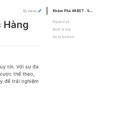
Khám Phá 8KBET - Sân Chơi Cá Cược Hàng Đầu cho Người Việt
61 views
c Hàng
Expand all
Back to top
Go to bottom
y tín. Với sự đa
 cược thể thao,
y để trải nghiệm