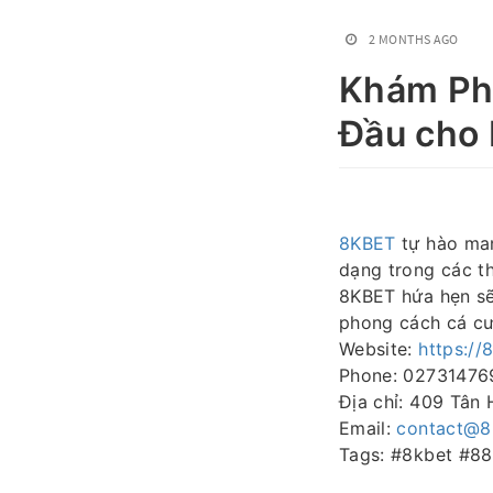
2 MONTHS AGO
Khám Ph
Đầu cho 
8KBET
tự hào man
dạng trong các th
8KBET hứa hẹn sẽ 
phong cách cá cư
Website:
https://
Phone: 02731476
Địa chỉ: 409 Tân
Email:
contact@8
Tags: #8kbet #88