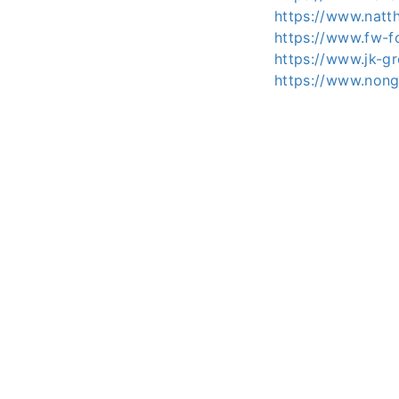
https://www.natt
https://www.fw-f
https://www.jk-g
https://www.non