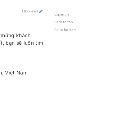
103 views
Expand all
Back to top
Go to bottom
ả những khách
t, bạn sẽ luôn tìm
h, Việt Nam