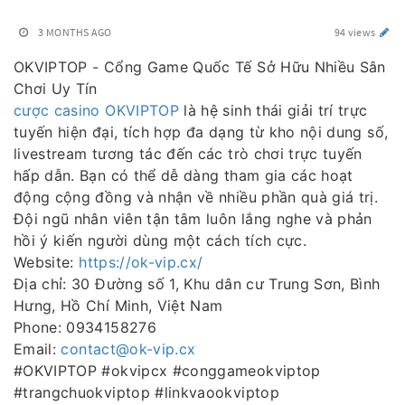
3 MONTHS AGO
94 views
OKVIPTOP - Cổng Game Quốc Tế Sở Hữu Nhiều Sân
Chơi Uy Tín
cược casino OKVIPTOP
là hệ sinh thái giải trí trực
tuyến hiện đại, tích hợp đa dạng từ kho nội dung số,
livestream tương tác đến các trò chơi trực tuyến
hấp dẫn. Bạn có thể dễ dàng tham gia các hoạt
động cộng đồng và nhận về nhiều phần quà giá trị.
Đội ngũ nhân viên tận tâm luôn lắng nghe và phản
hồi ý kiến người dùng một cách tích cực.
Website:
https://ok-vip.cx/
Địa chỉ: 30 Đường số 1, Khu dân cư Trung Sơn, Bình
Hưng, Hồ Chí Minh, Việt Nam
Phone: 0934158276
Email:
contact@ok-vip.cx
#OKVIPTOP #okvipcx #conggameokviptop
#trangchuokviptop #linkvaookviptop