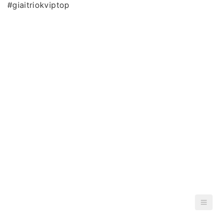
#giaitriokviptop