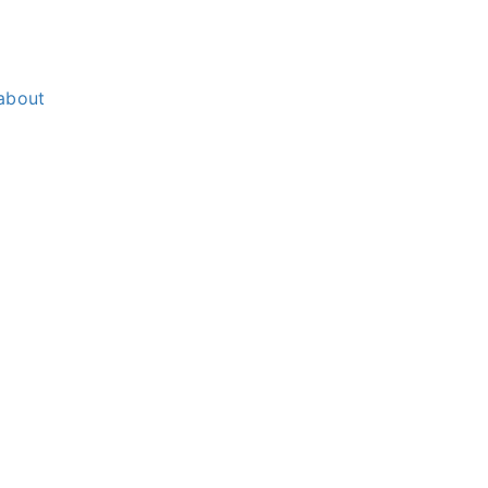
about