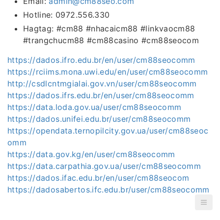
Email:
admin@cm88seo.com
Hotline: 0972.556.330
Hagtag: #cm88 #nhacaicm88 #linkvaocm88
#trangchucm88 #cm88casino #cm88seocom
https://dados.ifro.edu.br/en/user/cm88seocomm
https://rciims.mona.uwi.edu/en/user/cm88seocomm
http://csdlcntmgialai.gov.vn/user/cm88seocomm
https://dados.ifrs.edu.br/en/user/cm88seocomm
https://data.loda.gov.ua/user/cm88seocomm
https://dados.unifei.edu.br/user/cm88seocomm
https://opendata.ternopilcity.gov.ua/user/cm88seoc
omm
https://data.gov.kg/en/user/cm88seocomm
https://data.carpathia.gov.ua/user/cm88seocomm
https://dados.ifac.edu.br/en/user/cm88seocom
https://dadosabertos.ifc.edu.br/user/cm88seocomm