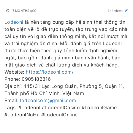
7 MONTHS AGO
144 views
Lodeonl
là nền tảng cung cấp hệ sinh thái thông tin
toàn diện về lô đề trực tuyến, tập trung vào các nhà
cái uy tín với giao diện thông minh, kết nối mượt mà
và trải nghiệm ổn định. Mỗi đánh giá trên Lodeonl
được thực hiện theo quy trình kiểm định nghiêm
ngặt, bao gồm đánh giá minh bạch vận hành, bảo
mật giao dịch và chất lượng dịch vụ khách hàng.
Website:
https://lodeonl.com/
Phone: 0905182816
Địa chỉ: 445/31 Lạc Long Quân, Phường 5, Quận 11,
Thành phố Hồ Chí Minh, Việt Nam
Email:
lodeonlcom@gmail.com
Tags: #Lodeonl #LodeonlCasino #LodeonlGame
#LodeonlNoHu #LodeonlOnline