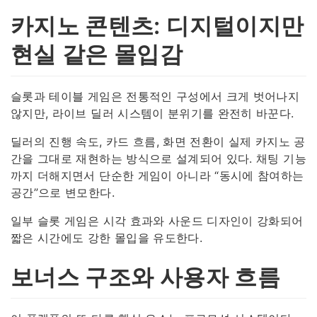
카지노 콘텐츠: 디지털이지만
현실 같은 몰입감
슬롯과 테이블 게임은 전통적인 구성에서 크게 벗어나지
않지만, 라이브 딜러 시스템이 분위기를 완전히 바꾼다.
딜러의 진행 속도, 카드 흐름, 화면 전환이 실제 카지노 공
간을 그대로 재현하는 방식으로 설계되어 있다. 채팅 기능
까지 더해지면서 단순한 게임이 아니라 “동시에 참여하는
공간”으로 변모한다.
일부 슬롯 게임은 시각 효과와 사운드 디자인이 강화되어
짧은 시간에도 강한 몰입을 유도한다.
보너스 구조와 사용자 흐름