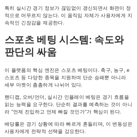
특히 실시간 경기 정보가 끊임없이 갱신되면서 화면이 정
적으로 머무르지 않는다. 이 움직임 자체가 사용자에게 지
속적인 긴장감을 제공한다.
스포츠 베팅 시스템: 속도와
판단의 싸움
이 플랫폼의 핵심 엔진은 스포츠 베팅이다. 축구, 농구, e
스포츠 등 다양한 종목을 지원하며 단순 승패뿐 아니라
세부 마켓이 촘촘하게 나뉘어 있다.
핸디캡, 오버/언더, 실시간 인플레이 베팅은 경기 흐름을
읽는 능력을 요구한다. 단순히 결과를 예측하는 것이 아니
라 “언제 진입하고 언제 빠질 것인가”가 핵심이 된다.
배당률은 경기 상황에 따라 빠르게 흔들리며, 이 변동성은
사용자에게 전략적 선택을 강요한다.