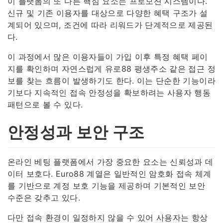
이 플랫폼의 또 다른 핵심 요소는 프로모션 시스템이다.
신규 및 기존 이용자를 대상으로 다양한 혜택 구조가 설
계되어 있으며, 조건에 따라 리워드가 단계적으로 제공된
다.
이 과정에서 많은 이용자들이 가입 이후 특정 혜택 페이
지를 확인하며 자연스럽게 유로88 평생주소 같은 접근 정
보를 찾는 흐름이 발생하기도 한다. 이는 단순한 기능이라
기보다 지속적인 접속 안정성을 확보하려는 사용자 행동
패턴으로 볼 수 있다.
안정성과 보안 구조
온라인 베팅 플랫폼에서 가장 중요한 요소는 신뢰성과 데
이터 보호다. Euro88 계열은 일반적인 암호화 접속 체계
를 기반으로 계정 보호 기능을 제공하며 기본적인 보안
수준은 갖추고 있다.
다만 접속 환경이 일정하지 않을 수 있어 사용자는 항상