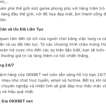
h,...
ám phá thế giới slot game phong phú với hàng trăm trò 
 hàng đầu thế giới, với đồ họa đẹp mắt, âm thanh sống 
lớn.
ẫn và Ưu Đãi Liên Tục
uan tâm đến lợi ích của người chơi bằng việc tung ra c
n và ưu đãi liên tục. Từ các chương trình chào mừng th
hoàn trả cược cho đến các sự kiện đặc biệt, bạn sẽ luôn
hưởng giá trị và tăng thêm cơ hội chiến thắng.
ng 24/7
hách hàng của OK9BET net luôn sẵn sàng hỗ trợ bạn 24/7
c nhau như chat trực tuyến, email và hotline. Bất kỳ khi n
 chuyên nghiệp và nhiệt tình sẽ giải đáp mọi thắc mắc v
 và hiệu quả nhất.
 Gia OK9BET net