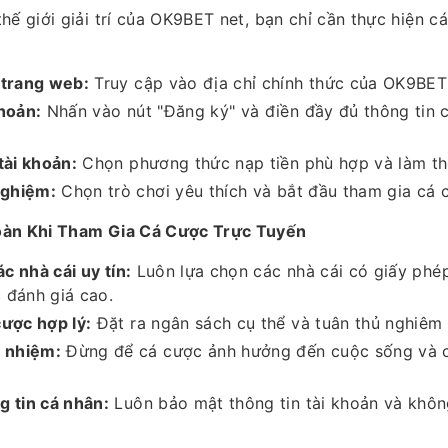
hế giới giải trí của OK9BET net, bạn chỉ cần thực hiện 
 trang web:
Truy cập vào địa chỉ chính thức của OK9BET 
hoản:
Nhấn vào nút "Đăng ký" và điền đầy đủ thông tin 
tài khoản:
Chọn phương thức nạp tiền phù hợp và làm t
nghiệm:
Chọn trò chơi yêu thích và bắt đầu tham gia cá 
oàn Khi Tham Gia Cá Cược Trực Tuyến
ác nhà cái uy tín:
Luôn lựa chọn các nhà cái có giấy phé
 đánh giá cao.
cược hợp lý:
Đặt ra ngân sách cụ thể và tuân thủ nghiêm 
h nhiệm:
Đừng để cá cược ảnh hưởng đến cuộc sống và c
g tin cá nhân:
Luôn bảo mật thông tin tài khoản và không