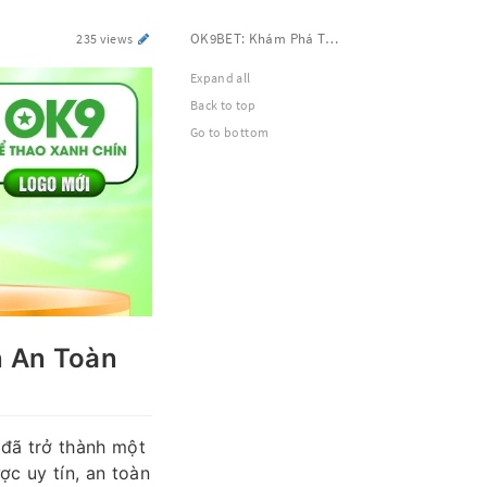
OK9BET: Khám Phá Thế Giới Cá Cược Trực Tuyến An Toàn và Hấp Dẫn
235 views
Expand all
Back to top
Go to bottom
n An Toàn
n đã trở thành một
ợc uy tín, an toàn