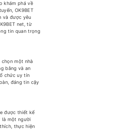
vào khám phá về
c tuyến, OK9BET
ín và được yêu
OK9BET net, từ
ng tin quan trọng
a chọn một nhà
ng bằng và an
ổ chức uy tín
àn, đáng tin cậy
e được thiết kế
y là một người
hích, thực hiện