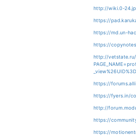
http://wiki.0-24.
https://pad.kar
https://md.un-ha
https://copynote
http://vetstate.ru
PAGE_NAME=prof
_view%26UID%3
https://forums.a
https://fyers.in
http://forum.mod
https://communit
https://motionent