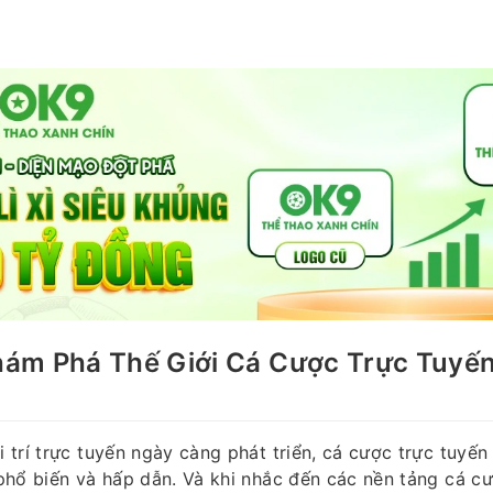
ám Phá Thế Giới Cá Cược Trực Tuyế
ải trí trực tuyến ngày càng phát triển, cá cược trực tuyế
í phổ biến và hấp dẫn. Và khi nhắc đến các nền tảng cá cư