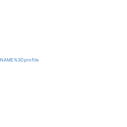
_NAME%3Dprofile