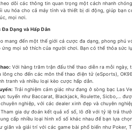
theo dõi các thông tin quan trọng một cách nhanh chóng 
i ưu hóa cho cả máy tính và thiết bị di động, giúp bạn c
úc, mọi nơi.
c Đa Dạng và Hấp Dẫn
o mang đến một thế giới cá cược đa dạng, phong phú vớ
 ứng mọi sở thích của người chơi. Bạn có thể thỏa sức 
thao:
Với hàng trăm trận đấu thể thao diễn ra mỗi ngày, 
ầu lông cho đến các môn thể thao điện tử (eSports), OK
nh tranh và nhiều loại kèo cược hấp dẫn.
tuyến:
Trải nghiệm cảm giác như đang ở sòng bạc Las Ve
rực tuyến như Baccarat, Blackjack, Roulette, Sicbo,... đượ
 chuyên nghiệp, với các dealer xinh đẹp và chuyên nghiệ
Tham gia dự đoán kết quả xổ số, lô đề với tỷ lệ trả thư
ng cấp nhiều loại hình xổ số khác nhau để bạn lựa chọn
 giãn và giải trí với các game bài phổ biến như Poker, 