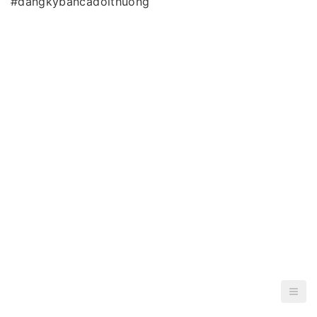
#dangkybancadoithuong