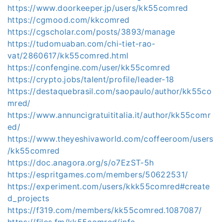
https://www.doorkeeper.jp/users/kk55comred
https://cgmood.com/kkcomred
https://cgscholar.com/posts/3893/manage
https://tudomuaban.com/chi-tiet-rao-
vat/2860617/kk55comred.html
https://confengine.com/user/kk55comred
https://crypto.jobs/talent/profile/leader-18
https://destaquebrasil.com/saopaulo/author/kk55co
mred/
https://www.annuncigratuititalia.it/author/kk55comr
ed/
https://www.theyeshivaworld.com/coffeeroom/users
/kk55comred
https://doc.anagora.org/s/o7EzST-5h
https://espritgames.com/members/50622531/
https://experiment.com/users/kkk55comred#create
d_projects
https://f319.com/members/kk55comred.1087087/