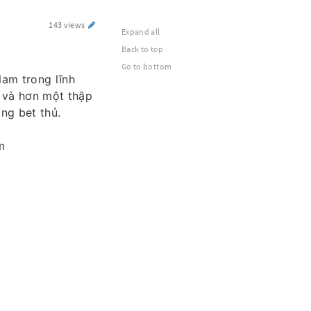
143 views
Expand all
Back to top
Go to bottom
Nam trong lĩnh
 và hơn một thập
ng bet thủ.
m