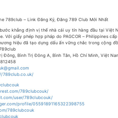
e 789club – Link Đăng Ký, Đăng 789 Club Mới Nhất
ước khẳng định vị thế nhà cái uy tín hàng đầu tại Việt 
ne. Với giấy phép hợp pháp do PAGCOR – Philippines cấp
thương hiệu đã tạo dựng dấu ấn vững chắc trong cộng đồ
 789club
Trị Đông, Bình Trị Đông A, Bình Tân, Hồ Chí Minh, Việt Na
7812458
uk@gmail.com
://789club.co.uk/
9clubcouk
erest.com/789clubcouk/
it.com/user/789clubcouk/
gger.com/profile/05591891165322398755
.com/789clubcouk
/clubcouk