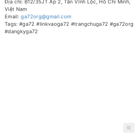
Địa chỉ: B12/35JT Ấp 2, Tân Vĩnh Lộc, Hồ Chí Minh,
Việt Nam
Email:
ga72org@gmail.com
Tags: #ga72 #linkvaoga72 #trangchuga72 #ga72org
#dangkyga72