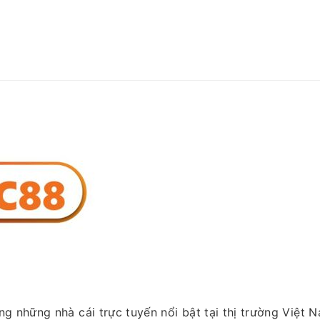
ng những nhà cái trực tuyến nổi bật tại thị trường Việt