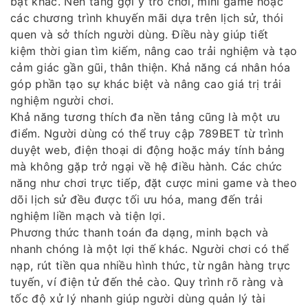
bật khác. Nền tảng gợi ý trò chơi, mini game hoặc
các chương trình khuyến mãi dựa trên lịch sử, thói
quen và sở thích người dùng. Điều này giúp tiết
kiệm thời gian tìm kiếm, nâng cao trải nghiệm và tạo
cảm giác gần gũi, thân thiện. Khả năng cá nhân hóa
góp phần tạo sự khác biệt và nâng cao giá trị trải
nghiệm người chơi.
Khả năng tương thích đa nền tảng cũng là một ưu
điểm. Người dùng có thể truy cập 789BET từ trình
duyệt web, điện thoại di động hoặc máy tính bảng
mà không gặp trở ngại về hệ điều hành. Các chức
năng như chơi trực tiếp, đặt cược mini game và theo
dõi lịch sử đều được tối ưu hóa, mang đến trải
nghiệm liền mạch và tiện lợi.
Phương thức thanh toán đa dạng, minh bạch và
nhanh chóng là một lợi thế khác. Người chơi có thể
nạp, rút tiền qua nhiều hình thức, từ ngân hàng trực
tuyến, ví điện tử đến thẻ cào. Quy trình rõ ràng và
tốc độ xử lý nhanh giúp người dùng quản lý tài