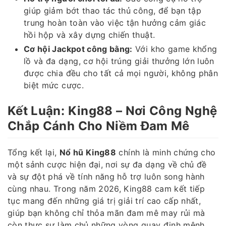
giúp giảm bớt thao tác thủ công, để bạn tập
trung hoàn toàn vào việc tận hưởng cảm giác
hồi hộp và xây dựng chiến thuật.
Cơ hội Jackpot công bằng:
Với kho game khổng
lồ và đa dạng, cơ hội trúng giải thưởng lớn luôn
được chia đều cho tất cả mọi người, không phân
biệt mức cược.
Kết Luận: King88 – Nơi Công Nghệ
Chắp Cánh Cho Niềm Đam Mê
Tổng kết lại,
Nổ hũ King88
chính là minh chứng cho
một sảnh cược hiện đại, nơi sự đa dạng về chủ đề
và sự đột phá về tính năng hỗ trợ luôn song hành
cùng nhau. Trong năm 2026, King88 cam kết tiếp
tục mang đến những giá trị giải trí cao cấp nhất,
giúp bạn không chỉ thỏa mãn đam mê may rủi mà
còn thực sự làm chủ những vòng quay định mệnh