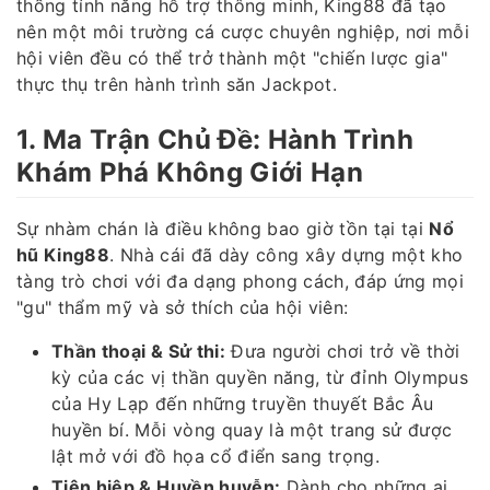
thống tính năng hỗ trợ thông minh, King88 đã tạo
nên một môi trường cá cược chuyên nghiệp, nơi mỗi
hội viên đều có thể trở thành một "chiến lược gia"
thực thụ trên hành trình săn Jackpot.
1. Ma Trận Chủ Đề: Hành Trình
Khám Phá Không Giới Hạn
Sự nhàm chán là điều không bao giờ tồn tại tại
Nổ
hũ King88
. Nhà cái đã dày công xây dựng một kho
tàng trò chơi với đa dạng phong cách, đáp ứng mọi
"gu" thẩm mỹ và sở thích của hội viên:
Thần thoại & Sử thi:
Đưa người chơi trở về thời
kỳ của các vị thần quyền năng, từ đỉnh Olympus
của Hy Lạp đến những truyền thuyết Bắc Âu
huyền bí. Mỗi vòng quay là một trang sử được
lật mở với đồ họa cổ điển sang trọng.
Tiên hiệp & Huyền huyễn:
Dành cho những ai