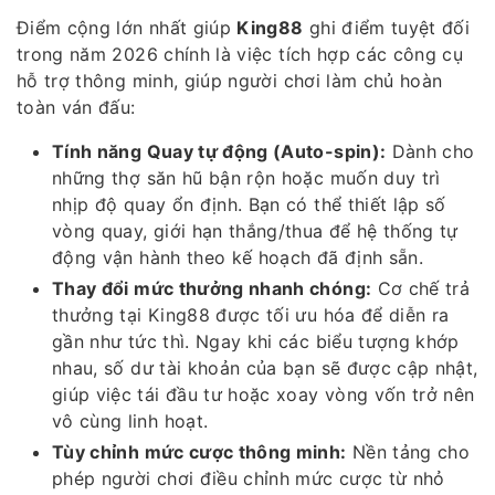
Điểm cộng lớn nhất giúp
King88
ghi điểm tuyệt đối
trong năm 2026 chính là việc tích hợp các công cụ
hỗ trợ thông minh, giúp người chơi làm chủ hoàn
toàn ván đấu:
Tính năng Quay tự động (Auto-spin):
Dành cho
những thợ săn hũ bận rộn hoặc muốn duy trì
nhịp độ quay ổn định. Bạn có thể thiết lập số
vòng quay, giới hạn thắng/thua để hệ thống tự
động vận hành theo kế hoạch đã định sẵn.
Thay đổi mức thưởng nhanh chóng:
Cơ chế trả
thưởng tại King88 được tối ưu hóa để diễn ra
gần như tức thì. Ngay khi các biểu tượng khớp
nhau, số dư tài khoản của bạn sẽ được cập nhật,
giúp việc tái đầu tư hoặc xoay vòng vốn trở nên
vô cùng linh hoạt.
Tùy chỉnh mức cược thông minh:
Nền tảng cho
phép người chơi điều chỉnh mức cược từ nhỏ