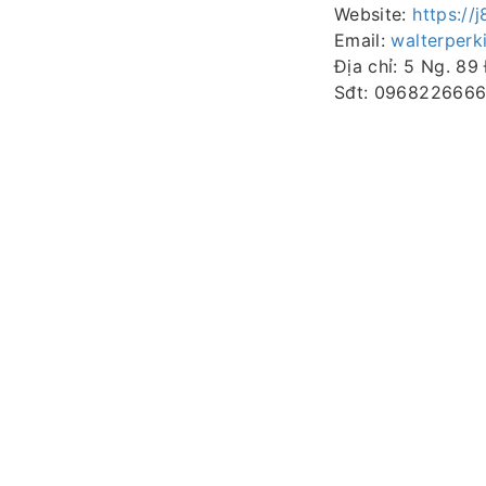
Website:
https://
Email:
walterper
Địa chỉ: 5 Ng. 8
Sđt: 096822666