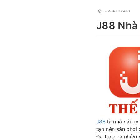
5 MONTHS AGO
J88 Nhà 
J88
là nhà cái uy 
tạo nên sân chơi x
Đã tung ra nhiều 