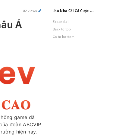
J88 Nhà Cái Cá Cược Uy Tín Số #1 Châu Á
82 views
hâu Á
Expand all
Back to top
Go to bottom
ệ thống game đã
̃ của đoàn ABCVIP.
trường hiện nay.