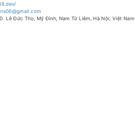
j88.dev/
kins06@gmail.com
9 Đ. Lê Đức Thọ, Mỹ Đình, Nam Từ Liêm, Hà Nội, Việt Nam
6