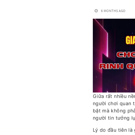
6 MONTHS AGO
Giữa rất nhiều nề
người chơi quan 
bật mà không phải
người tin tưởng l
Lý do đầu tiên là