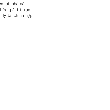
n lợi, nhà cái
ức giải trí trực
 lý tài chính hợp