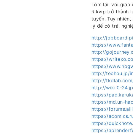
Tóm lại, với giao 
Rikvip trở thành 
tuyến. Tuy nhiên,
lý để có trải nghi
http://jobboard.pi
https://www.fanta
http://gojourney.x
https://writexo.
https://www.hogw
http://techou.jp/i
http://tkdlab.com
http://wiki.0-24.j
https://pad.karu
https://md.un-ha
https://forums.a
https://acomics.ru
https://quicknot
https://aprenderfo