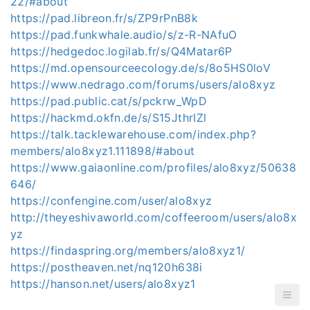
22/#about
https://pad.libreon.fr/s/ZP9rPnB8k
https://pad.funkwhale.audio/s/z-R-NAfuO
https://hedgedoc.logilab.fr/s/Q4Matar6P
https://md.opensourceecology.de/s/8o5HS0loV
https://www.nedrago.com/forums/users/alo8xyz
https://pad.public.cat/s/pckrw_WpD
https://hackmd.okfn.de/s/S15JthrIZl
https://talk.tacklewarehouse.com/index.php?
members/alo8xyz1.111898/#about
https://www.gaiaonline.com/profiles/alo8xyz/50638
646/
https://confengine.com/user/alo8xyz
http://theyeshivaworld.com/coffeeroom/users/alo8x
yz
https://findaspring.org/members/alo8xyz1/
https://postheaven.net/nq120h638i
https://hanson.net/users/alo8xyz1