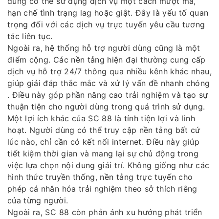
dùng có thể sử dụng dịch vụ một cách mượt mà,
hạn chế tình trạng lag hoặc giật. Đây là yếu tố quan
trọng đối với các dịch vụ trực tuyến yêu cầu tương
tác liên tục.
Ngoài ra, hệ thống hỗ trợ người dùng cũng là một
điểm cộng. Các nền tảng hiện đại thường cung cấp
dịch vụ hỗ trợ 24/7 thông qua nhiều kênh khác nhau,
giúp giải đáp thắc mắc và xử lý vấn đề nhanh chóng
. Điều này góp phần nâng cao trải nghiệm và tạo sự
thuận tiện cho người dùng trong quá trình sử dụng.
Một lợi ích khác của SC 88 là tính tiện lợi và linh
hoạt. Người dùng có thể truy cập nền tảng bất cứ
lúc nào, chỉ cần có kết nối internet. Điều này giúp
tiết kiệm thời gian và mang lại sự chủ động trong
việc lựa chọn nội dung giải trí. Không giống như các
hình thức truyền thống, nền tảng trực tuyến cho
phép cá nhân hóa trải nghiệm theo sở thích riêng
của từng người.
Ngoài ra, SC 88 còn phản ánh xu hướng phát triển