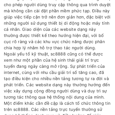
cho phép người dùng truy cập thông qua trình duyệt
mà không cần cài đặt phần mềm phức tạp. Điều này
giúp việc tiếp cận trở nên đơn giản hơn, đặc biệt với
những người sử dụng thiết bị di động hoặc máy tính
cá nhân. Giao diện của các website dạng này
thường được thiết kế theo hướng hiện đại, với bố
cục rõ ràng và các khu vực chức năng được phân
chia hợp lý nhằm hỗ trợ thao tác người dùng.
Ngoài yếu tố kỹ thuật, sc8888 cũng có thể được
xem như một phần của hệ sinh thái giải trí trực
tuyến đang ngày càng mở rộng. Sự phát triển của
internet, cùng với nhu cầu giải trí số tăng cao, đã
tạo điều kiện cho nhiều nền tảng tương tự ra đời và
phát triển. Các website dạng này thường hướng đến
việc xây dựng cộng đồng người dùng và duy trì sự
tương tác thông qua hệ thống nội dung của mình.
Một điểm khác cần đề cập là cách tổ chức thông tin
trên sc8888. Các nền tảng trực tuyến thường sử