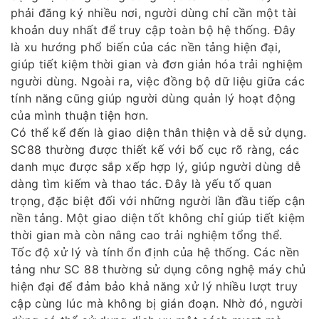
phải đăng ký nhiều nơi, người dùng chỉ cần một tài
khoản duy nhất để truy cập toàn bộ hệ thống. Đây
là xu hướng phổ biến của các nền tảng hiện đại,
giúp tiết kiệm thời gian và đơn giản hóa trải nghiệm
người dùng. Ngoài ra, việc đồng bộ dữ liệu giữa các
tính năng cũng giúp người dùng quản lý hoạt động
của mình thuận tiện hơn.
Có thể kể đến là giao diện thân thiện và dễ sử dụng.
SC88 thường được thiết kế với bố cục rõ ràng, các
danh mục được sắp xếp hợp lý, giúp người dùng dễ
dàng tìm kiếm và thao tác. Đây là yếu tố quan
trọng, đặc biệt đối với những người lần đầu tiếp cận
nền tảng. Một giao diện tốt không chỉ giúp tiết kiệm
thời gian mà còn nâng cao trải nghiệm tổng thể.
Tốc độ xử lý và tính ổn định của hệ thống. Các nền
tảng như SC 88 thường sử dụng công nghệ máy chủ
hiện đại để đảm bảo khả năng xử lý nhiều lượt truy
cập cùng lúc mà không bị gián đoạn. Nhờ đó, người