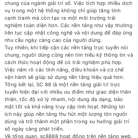
chung của ngành giải trí số. Việc tích hợp nhiều dịch
vụ trong một hệ thống không chỉ giúp tăng tính
cạnh tranh mà còn tạo ra một môi trường trải
nghiệm toàn diện hơn. Các nền tảng như vậy thường
liên tục cập nhật công nghệ và nội dung để đáp ứng
nhu cầu ngày càng cao của người dùng.
Tuy nhiên, khi tiếp cận các nền tảng trực tuyến nói
chung, người dùng cũng nên tìm hiểu kỹ thông tin và
cách thức hoạt động để có trải nghiệm phù hợp.
Việc nắm rõ các tính năng, điều khoản và cơ chế
vận hành sẽ giúp sử dụng nền tảng hiệu quả hơn.
Tổng kết lại, SC 88 là một nền tảng giải trí trực
tuyến hiện đại với nhiều ưu điểm như giao diện thân
thiện, tốc độ xử lý nhanh, nội dung đa dạng, bảo
mật tốt và khả năng truy cập linh hoạt. Những lợi
ích này giúp nền tảng thu hút một lượng lớn người
dùng và trở thành một phần trong xu hướng giải trí
số ngày càng phát triển.
Về tổng quan, sc8888 hoạt động trên nền tảng web,