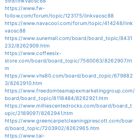
599/linkvaosc88
https://www.fw-
follow.com/forum/topic/123175/linkvaosc88
https://www.navacool.com/forum/topic/414248/link
vaosc88
https://www.sunemall.com/board/board_topic/8431
232/8262909.htm
https://www.coffeesix-
store.com/board/board_topic/7560063/8262907.ht
m
https://www.vhs80.com/board/board_topic/679882
3/8262910.htm
https://www.freedomteamapexmarketinggroup.com/
board/board_topic/8118484/8262921.htm
https://www.milliescentedrocks.com/board/board_t
opic/2189097/8262941.htm
https://www.greencarpetcleaningprescott.com/boar
d/board_topic/7203902/8262965.htm
https://www.tai-