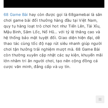
68 Game Bài
hay còn được gọi là 68gamebai là sân
chơi game bài đổi thưởng hàng đầu tại Việt Nam,
quy tụ hàng loạt trò chơi hot như Tiến Lên, Tài Xỉu,
Mậu Binh, Sâm Lốc, Nổ Hũ… với tỷ lệ thắng cao và
hệ thống bảo mật tuyệt đối. Giao diện hiện đại, dễ
thao tác cùng tốc độ nạp rút siêu nhanh giúp người
chơi tận hưởng trải nghiệm mượt mà. 68 Game Bài
còn thường xuyên cập nhật các sự kiện, khuyến mãi
lớn nhằm tri ân người chơi, tạo nên cộng đồng cá
cược văn minh, đẳng cấp và uy tín.