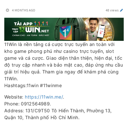
4 MONTHS AGO
48 views
11Win là nền tảng cá cược trực tuyến an toàn với
kho game phong phú như casino trực tuyến, slot
game và cá cược. Giao diện thân thiện, hiện đại, tốc
độ truy cập nhanh và bảo mật cao, đáp ứng nhu cầu
giải trí hiệu quả. Tham gia ngay để khám phá cùng
11Win.
Hashtags:11win #11winme
Website:
https://11win.me/
.
Phone: 0912564989.
Address: 131/C9T50 Tô Hiến Thành, Phường 13,
Quận 10, Thành phố Hồ Chí Minh.