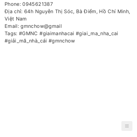
Phone: 0945621387
Địa chỉ: 64h Nguyễn Thị Sóc, Bà Điểm, Hồ Chí Minh,
Việt Nam
Email: gmnchow@gmail
Tags: #GMNC #giaimanhacai #giai_ma_nha_cai
#giải_mã_nhà_cái #gmnchow