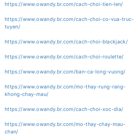
https://www.owandy.br.com/cach-choi-tien-len/
https://www.owandy.br.com/cach-choi-co-vua-truc-
tuyen/
https://www.owandy.br.com/cach-choi-blackjack/
https://www.owandy.br.com/cach-choi-roulette/
https://www.owandy.br.com/ban-ca-long-vuong/
https://www.owandy.br.com/mo-thay-rung-rang-
khong-chay-mau/
https://www.owandy.br.com/cach-choi-xoc-dia/
https://www.owandy.br.com/mo-thay-chay-mau-
chan/