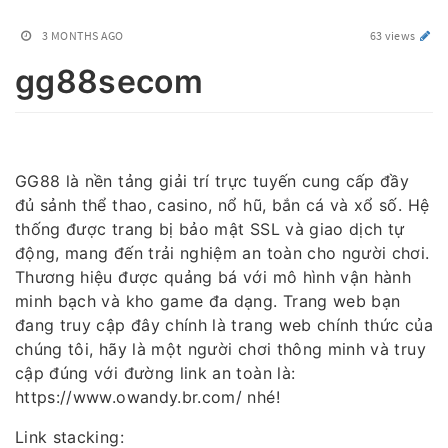
3 MONTHS AGO
63 views
gg88secom
GG88 là nền tảng giải trí trực tuyến cung cấp đầy
đủ sảnh thể thao, casino, nổ hũ, bắn cá và xổ số. Hệ
thống được trang bị bảo mật SSL và giao dịch tự
động, mang đến trải nghiệm an toàn cho người chơi.
Thương hiệu được quảng bá với mô hình vận hành
minh bạch và kho game đa dạng. Trang web bạn
đang truy cập đây chính là trang web chính thức của
chúng tôi, hãy là một người chơi thông minh và truy
cập đúng với đường link an toàn là:
https://www.owandy.br.com/ nhé!
Link stacking: