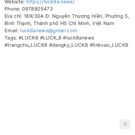
Website:
https://luck8a.news/
Phone: 0978805473
Địa chỉ: 189/30A Đ. Nguyễn Thượng Hiền, Phường 5,
Bình Thạnh, Thành phố Hồ Chí Minh, Việt Nam
Email:
luck8anews@gmail.com
Tags: #LUCK8 #LUCK_8 #luck8anews
#trangchu_LUCK8 #dangky_LUCK8 #linkvao_LUCK8