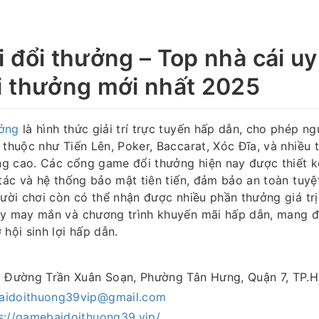
 đổi thưởng – Top nhà cái uy 
 thưởng mới nhất 2025
ưởng
là hình thức giải trí trực tuyến hấp dẫn, cho phép ng
 thuộc như Tiến Lên, Poker, Baccarat, Xóc Đĩa, và nhiều
ởng cao. Các cổng game đổi thưởng hiện nay được thiết k
 tác và hệ thống bảo mật tiên tiến, đảm bảo an toàn tuyệ
gười chơi còn có thể nhận được nhiều phần thưởng giá tr
ay may mắn và chương trình khuyến mãi hấp dẫn, mang đ
 hội sinh lợi hấp dẫn.
18 Đường Trần Xuân Soạn, Phường Tân Hưng, Quận 7, TP
aidoithuong39vip@gmail.com
s://gamebaidoithuong39.vip/