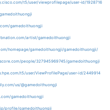
y.cisco.com/t5/user/viewprofilepage/user-id/1928716
/gamedoithuongji
b.com/gamedoithuongji
rbnation.com/artist/gamedoithuongji
5.com/homepage/gamedoithuongji/gamedoithuongji/
kscore.com/people/327945969745/gamedoithuongji
y.hpe.com/t5/user/ViewProfilePage/user-id/2449914
aily.com/us/@gamedoithuongji
e.com/gamedoithuongji
.jp/profile/gamedoithuongji