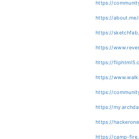
https://communit
https://about.me
https://sketchfa
https://www.reve
https://fliphtml
https://www.wal
https://communit
https://my.archd
https://hackeron
https://camp-fire