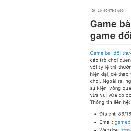
10 MONTHS AGO
Game bài
game đổi
Game bài đổi th
các trò chơi quen
với tỷ lệ trả thư
hiện đại, dễ thao
chơi. Ngoài ra, n
sự kiện, vòng qu
vừa vui vừa có cơ
Thông tin liên hệ:
Địa chỉ: 88/
Email:
gameb
Website:
http