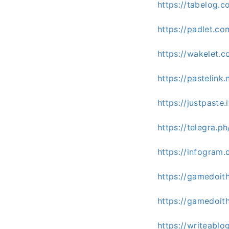
https://tabelog.
https://padlet.c
https://wakelet.
https://pastelink
https://justpaste
https://telegra.p
https://infogra
https://gamedoith
https://gamedoit
https://writeabl