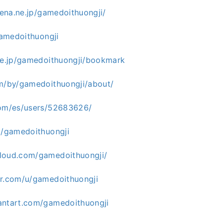
atena.ne.jp/gamedoithuongji/
/gamedoithuongji
.ne.jp/gamedoithuongji/bookmark
om/by/gamedoithuongji/about/
com/es/users/52683626/
m/gamedoithuongji
loud.com/gamedoithuongji/
er.com/u/gamedoithuongji
antart.com/gamedoithuongji