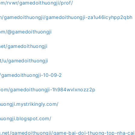
com/rvwr/gamedoithuongji/prof/
om/gamedoithuongji/gamedoithuongji-za1u46icyhpp2qbh
com/@gamedoithuongji
.net/gamedoithuongji
.it/u/gamedoithuongji
h/gamedoithuongji-10-09-2
m.com/gamedoithuongji-1h984wvlxnozz2p
uongji.mystrikingly.com/
huongji.blogspot.com/
og.net/gamedoithuongji/game-bai-doi-thuong-top-nha-cai