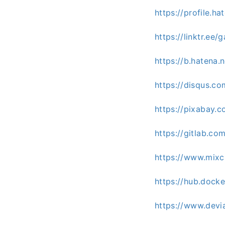
https://profile.h
https://linktr.ee
https://b.hatena
https://disqus.c
https://pixabay.
https://gitlab.co
https://www.mixc
https://hub.dock
https://www.devi