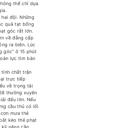
không thể chỉ dựa
ia.
a hai đội. Những
c quả tạt bổng
t góc rất lớn.
lớn về đẳng cấp
óng ra biên. Lúc
g góc" ở 15 phút
toàn lực tìm bàn
tính chất trận
ại trực tiếp
ểu về trọng tài
168 thường xuyên
giải đấu lớn. Nếu
ng cầu thủ có lối
t cơn mưa thẻ
 bắt kèo thẻ phạt
t kỹ năng cần