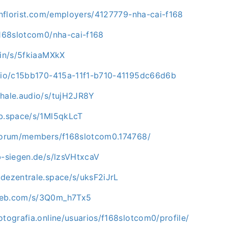
conflorist.com/employers/4127779-nha-cai-f168
f168slotcom0/nha-cai-f168
.in/s/5fkiaaMXkX
e.io/c15bb170-415a-11f1-b710-41195dc66d6b
whale.audio/s/tujH2JR8Y
ab.space/s/1Ml5qkLcT
/forum/members/f168slotcom0.174768/
b-siegen.de/s/lzsVHtxcaV
.dezentrale.space/s/uksF2iJrL
web.com/s/3Q0m_h7Tx5
otografia.online/usuarios/f168slotcom0/profile/