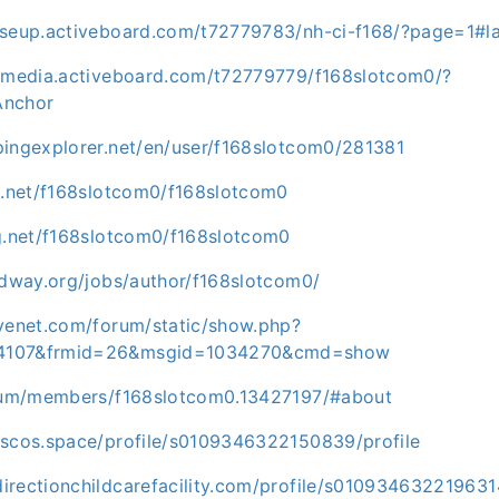
iseup.activeboard.com/t72779783/nh-ci-f168/?page=1#l
ffmedia.activeboard.com/t72779779/f168slotcom0/?
Anchor
pingexplorer.net/en/user/f168slotcom0/281381
ng.net/f168slotcom0/f168slotcom0
og.net/f168slotcom0/f168slotcom0
idway.org/jobs/author/f168slotcom0/
avenet.com/forum/static/show.php?
4107&frmid=26&msgid=1034270&cmd=show
orum/members/f168slotcom0.13427197/#about
ascos.space/profile/s0109346322150839/profile
irectionchildcarefacility.com/profile/s0109346322196314