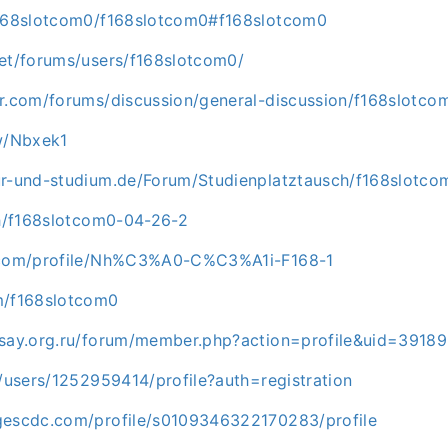
f168slotcom0/f168slotcom0#f168slotcom0
net/forums/users/f168slotcom0/
er.com/forums/discussion/general-discussion/f168slotco
/w/Nbxek1
ur-und-studium.de/Forum/Studienplatztausch/f168slotco
ph/f168slotcom0-04-26-2
a.com/profile/Nh%C3%A0-C%C3%A1i-F168-1
m/f168slotcom0
ksay.org.ru/forum/member.php?action=profile&uid=3918
g/users/1252959414/profile?auth=registration
gescdc.com/profile/s0109346322170283/profile