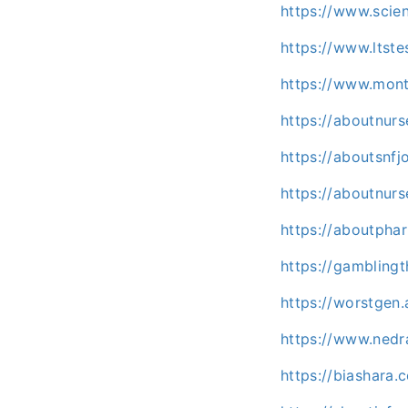
https://www.scie
https://www.ltst
https://www.mont
https://aboutnur
https://aboutsnf
https://aboutnur
https://aboutpha
https://gambling
https://worstgen
https://www.nedr
https://biashara.