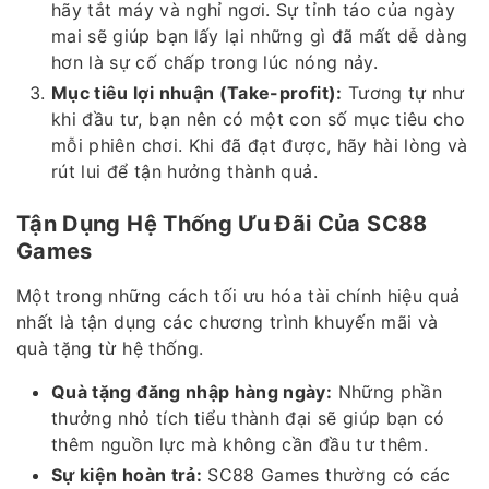
hãy tắt máy và nghỉ ngơi. Sự tỉnh táo của ngày
mai sẽ giúp bạn lấy lại những gì đã mất dễ dàng
hơn là sự cố chấp trong lúc nóng nảy.
Mục tiêu lợi nhuận (Take-profit):
Tương tự như
khi đầu tư, bạn nên có một con số mục tiêu cho
mỗi phiên chơi. Khi đã đạt được, hãy hài lòng và
rút lui để tận hưởng thành quả.
Tận Dụng Hệ Thống Ưu Đãi Của SC88
Games
Một trong những cách tối ưu hóa tài chính hiệu quả
nhất là tận dụng các chương trình khuyến mãi và
quà tặng từ hệ thống.
Quà tặng đăng nhập hàng ngày:
Những phần
thưởng nhỏ tích tiểu thành đại sẽ giúp bạn có
thêm nguồn lực mà không cần đầu tư thêm.
Sự kiện hoàn trả:
SC88 Games thường có các