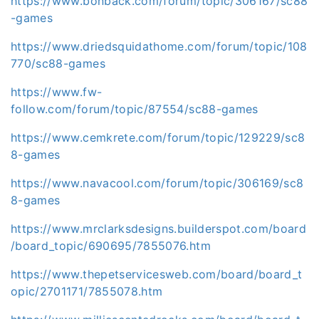
https://www.bonback.com/forum/topic/306167/sc88
-games
https://www.driedsquidathome.com/forum/topic/108
770/sc88-games
https://www.fw-
follow.com/forum/topic/87554/sc88-games
https://www.cemkrete.com/forum/topic/129229/sc8
8-games
https://www.navacool.com/forum/topic/306169/sc8
8-games
https://www.mrclarksdesigns.builderspot.com/board
/board_topic/690695/7855076.htm
https://www.thepetservicesweb.com/board/board_t
opic/2701171/7855078.htm