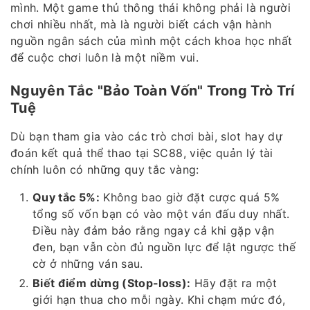
mình. Một game thủ thông thái không phải là người
chơi nhiều nhất, mà là người biết cách vận hành
nguồn ngân sách của mình một cách khoa học nhất
để cuộc chơi luôn là một niềm vui.
Nguyên Tắc "Bảo Toàn Vốn" Trong Trò Trí
Tuệ
Dù bạn tham gia vào các trò chơi bài, slot hay dự
đoán kết quả thể thao tại SC88, việc quản lý tài
chính luôn có những quy tắc vàng:
Quy tắc 5%:
Không bao giờ đặt cược quá 5%
tổng số vốn bạn có vào một ván đấu duy nhất.
Điều này đảm bảo rằng ngay cả khi gặp vận
đen, bạn vẫn còn đủ nguồn lực để lật ngược thế
cờ ở những ván sau.
Biết điểm dừng (Stop-loss):
Hãy đặt ra một
giới hạn thua cho mỗi ngày. Khi chạm mức đó,