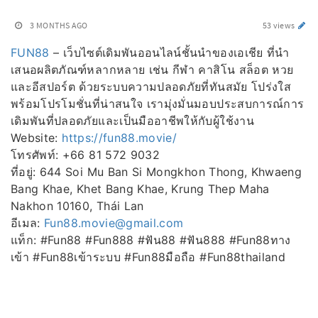
3 MONTHS AGO
53 views
FUN88
– เว็บไซต์เดิมพันออนไลน์ชั้นนำของเอเชีย ที่นำ
เสนอผลิตภัณฑ์หลากหลาย เช่น กีฬา คาสิโน สล็อต หวย
และอีสปอร์ต ด้วยระบบความปลอดภัยที่ทันสมัย โปร่งใส
พร้อมโปรโมชั่นที่น่าสนใจ เรามุ่งมั่นมอบประสบการณ์การ
เดิมพันที่ปลอดภัยและเป็นมืออาชีพให้กับผู้ใช้งาน
Website:
https://fun88.movie/
โทรศัพท์: +66 81 572 9032
ที่อยู่: 644 Soi Mu Ban Si Mongkhon Thong, Khwaeng
Bang Khae, Khet Bang Khae, Krung Thep Maha
Nakhon 10160, Thái Lan
อีเมล:
Fun88.movie@gmail.com
แท็ก: #Fun88 #Fun888 #ฟัน88 #ฟัน888 #Fun88ทาง
เข้า #Fun88เข้าระบบ #Fun88มือถือ #Fun88thailand