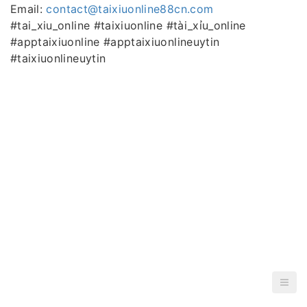
Email:
contact@taixiuonline88cn.com
#tai_xiu_online #taixiuonline #tài_xỉu_online
#apptaixiuonline #apptaixiuonlineuytin
#taixiuonlineuytin