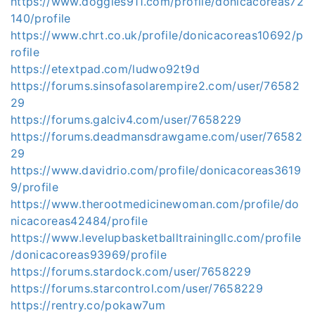
https://www.doggies911.com/profile/donicacoreas72
140/profile
https://www.chrt.co.uk/profile/donicacoreas10692/p
rofile
https://etextpad.com/ludwo92t9d
https://forums.sinsofasolarempire2.com/user/76582
29
https://forums.galciv4.com/user/7658229
https://forums.deadmansdrawgame.com/user/76582
29
https://www.davidrio.com/profile/donicacoreas3619
9/profile
https://www.therootmedicinewoman.com/profile/do
nicacoreas42484/profile
https://www.levelupbasketballtrainingllc.com/profile
/donicacoreas93969/profile
https://forums.stardock.com/user/7658229
https://forums.starcontrol.com/user/7658229
https://rentry.co/pokaw7um