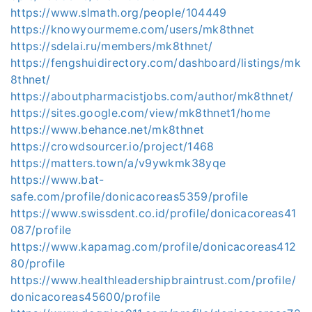
https://www.slmath.org/people/104449
https://knowyourmeme.com/users/mk8thnet
https://sdelai.ru/members/mk8thnet/
https://fengshuidirectory.com/dashboard/listings/mk
8thnet/
https://aboutpharmacistjobs.com/author/mk8thnet/
https://sites.google.com/view/mk8thnet1/home
https://www.behance.net/mk8thnet
https://crowdsourcer.io/project/1468
https://matters.town/a/v9ywkmk38yqe
https://www.bat-
safe.com/profile/donicacoreas5359/profile
https://www.swissdent.co.id/profile/donicacoreas41
087/profile
https://www.kapamag.com/profile/donicacoreas412
80/profile
https://www.healthleadershipbraintrust.com/profile/
donicacoreas45600/profile