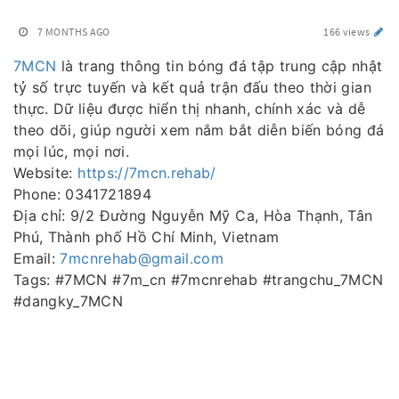
7 MONTHS AGO
166 views
7MCN
là trang thông tin bóng đá tập trung cập nhật
tỷ số trực tuyến và kết quả trận đấu theo thời gian
thực. Dữ liệu được hiển thị nhanh, chính xác và dễ
theo dõi, giúp người xem nắm bắt diễn biến bóng đá
mọi lúc, mọi nơi.
Website:
https://7mcn.rehab/
Phone: 0341721894
Địa chỉ: 9/2 Đường Nguyễn Mỹ Ca, Hòa Thạnh, Tân
Phú, Thành phố Hồ Chí Minh, Vietnam
Email:
7mcnrehab@gmail.com
Tags: #7MCN #7m_cn #7mcnrehab #trangchu_7MCN
#dangky_7MCN