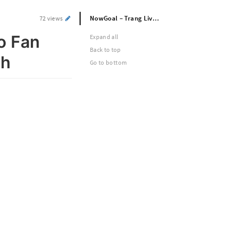
NowGoal – Trang Live Score Dành Cho Fan Bóng Đá Kết Quả Cực Chuẩn Và Nhanh
72 views
o Fan
Expand all
Back to top
nh
Go to bottom