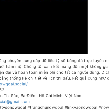
ảng chuyên cung cấp dữ liệu tỷ số bóng đá trực tuyến 
ười hâm mộ. Chúng tôi cam kết mang đến một không gia
ện đại và hoàn toàn miễn phí cho tất cả người dùng. Dị
ảng thống kê chi tiết về lịch thi đấu, kết quả cũng như đ
nowgoal.social/
52
ễn Thị Sóc, Bà Điểm, Hồ Chí Minh, Việt Nam
cial@gmail.com
#tysonowgoal #trangchunowgoal #linkvaonowgoal #now