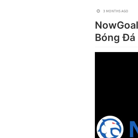
3 MONTHS AGO
NowGoal 
Bóng Đá