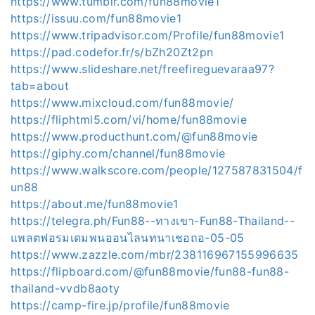
https://www.tumblr.com/fun88movie1
https://issuu.com/fun88movie1
https://www.tripadvisor.com/Profile/fun88movie1
https://pad.codefor.fr/s/bZh20Zt2pn
https://www.slideshare.net/freefireguevaraa97?
tab=about
https://www.mixcloud.com/fun88movie/
https://fliphtml5.com/vi/home/fun88movie
https://www.producthunt.com/@fun88movie
https://giphy.com/channel/fun88movie
https://www.walkscore.com/people/127587831504/f
un88
https://about.me/fun88movie1
https://telegra.ph/Fun88--ทางเขา-Fun88-Thailand--
แพลตฟอรมเดมพนออนไลนทนาเชอถอ-05-05
https://www.zazzle.com/mbr/238116967155996635
https://flipboard.com/@fun88movie/fun88-fun88-
thailand-vvdb8aoty
https://camp-fire.jp/profile/fun88movie