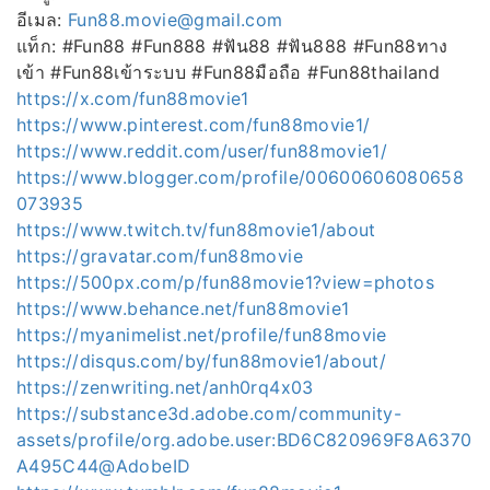
อีเมล:
Fun88.movie@gmail.com
แท็ก: #Fun88 #Fun888 #ฟัน88 #ฟัน888 #Fun88ทาง
เข้า #Fun88เข้าระบบ #Fun88มือถือ #Fun88thailand
https://x.com/fun88movie1
https://www.pinterest.com/fun88movie1/
https://www.reddit.com/user/fun88movie1/
https://www.blogger.com/profile/00600606080658
073935
https://www.twitch.tv/fun88movie1/about
https://gravatar.com/fun88movie
https://500px.com/p/fun88movie1?view=photos
https://www.behance.net/fun88movie1
https://myanimelist.net/profile/fun88movie
https://disqus.com/by/fun88movie1/about/
https://zenwriting.net/anh0rq4x03
https://substance3d.adobe.com/community-
assets/profile/org.adobe.user:BD6C820969F8A6370
A495C44@AdobeID