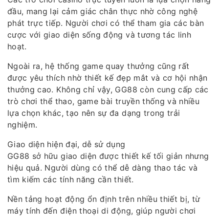
đầu, mang lại cảm giác chân thực nhờ công nghệ
phát trực tiếp. Người chơi có thể tham gia các bàn
cược với giao diện sống động và tương tác linh
hoạt.
Ngoài ra, hệ thống game quay thưởng cũng rất
được yêu thích nhờ thiết kế đẹp mắt và cơ hội nhận
thưởng cao. Không chỉ vậy, GG88 còn cung cấp các
trò chơi thể thao, game bài truyền thống và nhiều
lựa chọn khác, tạo nên sự đa dạng trong trải
nghiệm.
Giao diện hiện đại, dễ sử dụng
GG88 sở hữu giao diện được thiết kế tối giản nhưng
hiệu quả. Người dùng có thể dễ dàng thao tác và
tìm kiếm các tính năng cần thiết.
Nền tảng hoạt động ổn định trên nhiều thiết bị, từ
máy tính đến điện thoại di động, giúp người chơi