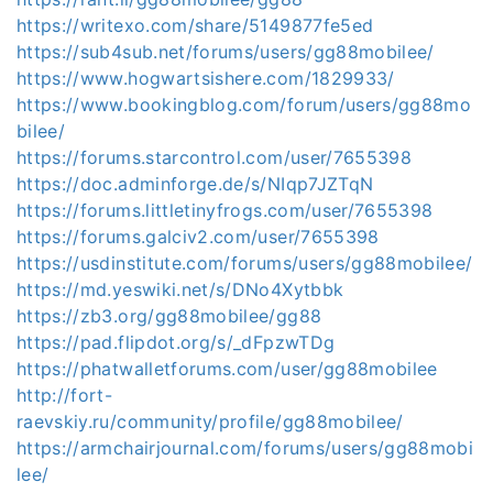
https://writexo.com/share/5149877fe5ed
https://sub4sub.net/forums/users/gg88mobilee/
https://www.hogwartsishere.com/1829933/
https://www.bookingblog.com/forum/users/gg88mo
bilee/
https://forums.starcontrol.com/user/7655398
https://doc.adminforge.de/s/NIqp7JZTqN
https://forums.littletinyfrogs.com/user/7655398
https://forums.galciv2.com/user/7655398
https://usdinstitute.com/forums/users/gg88mobilee/
https://md.yeswiki.net/s/DNo4Xytbbk
https://zb3.org/gg88mobilee/gg88
https://pad.flipdot.org/s/_dFpzwTDg
https://phatwalletforums.com/user/gg88mobilee
http://fort-
raevskiy.ru/community/profile/gg88mobilee/
https://armchairjournal.com/forums/users/gg88mobi
lee/