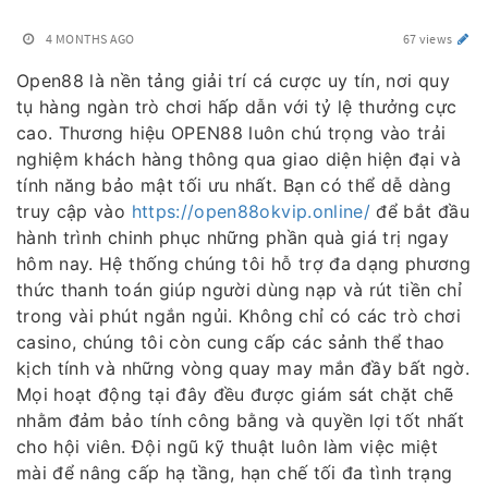
4 MONTHS AGO
67 views
Open88 là nền tảng giải trí cá cược uy tín, nơi quy
tụ hàng ngàn trò chơi hấp dẫn với tỷ lệ thưởng cực
cao. Thương hiệu OPEN88 luôn chú trọng vào trải
nghiệm khách hàng thông qua giao diện hiện đại và
tính năng bảo mật tối ưu nhất. Bạn có thể dễ dàng
truy cập vào
https://open88okvip.online/
để bắt đầu
hành trình chinh phục những phần quà giá trị ngay
hôm nay. Hệ thống chúng tôi hỗ trợ đa dạng phương
thức thanh toán giúp người dùng nạp và rút tiền chỉ
trong vài phút ngắn ngủi. Không chỉ có các trò chơi
casino, chúng tôi còn cung cấp các sảnh thể thao
kịch tính và những vòng quay may mắn đầy bất ngờ.
Mọi hoạt động tại đây đều được giám sát chặt chẽ
nhằm đảm bảo tính công bằng và quyền lợi tốt nhất
cho hội viên. Đội ngũ kỹ thuật luôn làm việc miệt
mài để nâng cấp hạ tầng, hạn chế tối đa tình trạng