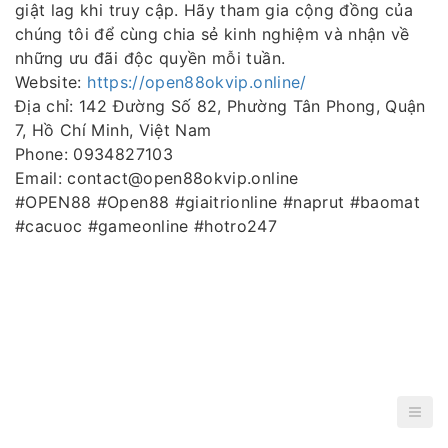
giật lag khi truy cập. Hãy tham gia cộng đồng của
chúng tôi để cùng chia sẻ kinh nghiệm và nhận về
những ưu đãi độc quyền mỗi tuần.
Website:
https://open88okvip.online/
Địa chỉ: 142 Đường Số 82, Phường Tân Phong, Quận
7, Hồ Chí Minh, Việt Nam
Phone: 0934827103
Email: contact@open88okvip.online
#OPEN88 #Open88 #giaitrionline #naprut #baomat
#cacuoc #gameonline #hotro247