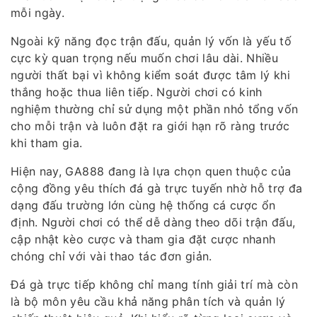
mỗi ngày.
Ngoài kỹ năng đọc trận đấu, quản lý vốn là yếu tố
cực kỳ quan trọng nếu muốn chơi lâu dài. Nhiều
người thất bại vì không kiểm soát được tâm lý khi
thắng hoặc thua liên tiếp. Người chơi có kinh
nghiệm thường chỉ sử dụng một phần nhỏ tổng vốn
cho mỗi trận và luôn đặt ra giới hạn rõ ràng trước
khi tham gia.
Hiện nay, GA888 đang là lựa chọn quen thuộc của
cộng đồng yêu thích đá gà trực tuyến nhờ hỗ trợ đa
dạng đấu trường lớn cùng hệ thống cá cược ổn
định. Người chơi có thể dễ dàng theo dõi trận đấu,
cập nhật kèo cược và tham gia đặt cược nhanh
chóng chỉ với vài thao tác đơn giản.
Đá gà trực tiếp không chỉ mang tính giải trí mà còn
là bộ môn yêu cầu khả năng phân tích và quản lý