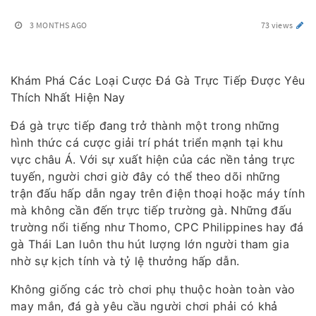
3 MONTHS AGO
73 views
Khám Phá Các Loại Cược Đá Gà Trực Tiếp Được Yêu
Thích Nhất Hiện Nay
Đá gà trực tiếp đang trở thành một trong những
hình thức cá cược giải trí phát triển mạnh tại khu
vực châu Á. Với sự xuất hiện của các nền tảng trực
tuyến, người chơi giờ đây có thể theo dõi những
trận đấu hấp dẫn ngay trên điện thoại hoặc máy tính
mà không cần đến trực tiếp trường gà. Những đấu
trường nổi tiếng như Thomo, CPC Philippines hay đá
gà Thái Lan luôn thu hút lượng lớn người tham gia
nhờ sự kịch tính và tỷ lệ thưởng hấp dẫn.
Không giống các trò chơi phụ thuộc hoàn toàn vào
may mắn, đá gà yêu cầu người chơi phải có khả