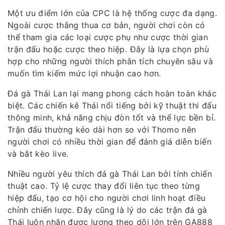
Một ưu điểm lớn của CPC là hệ thống cược đa dạng.
Ngoài cược thắng thua cơ bản, người chơi còn có
thể tham gia các loại cược phụ như cược thời gian
trận đấu hoặc cược theo hiệp. Đây là lựa chọn phù
hợp cho những người thích phân tích chuyên sâu và
muốn tìm kiếm mức lợi nhuận cao hơn.
Đá gà Thái Lan lại mang phong cách hoàn toàn khác
biệt. Các chiến kê Thái nổi tiếng bởi kỹ thuật thi đấu
thông minh, khả năng chịu đòn tốt và thể lực bền bỉ.
Trận đấu thường kéo dài hơn so với Thomo nên
người chơi có nhiều thời gian để đánh giá diễn biến
và bắt kèo live.
Nhiều người yêu thích đá gà Thái Lan bởi tính chiến
thuật cao. Tỷ lệ cược thay đổi liên tục theo từng
hiệp đấu, tạo cơ hội cho người chơi linh hoạt điều
chỉnh chiến lược. Đây cũng là lý do các trận đá gà
Thái luôn nhận được lượng theo dõi lớn trên GA888