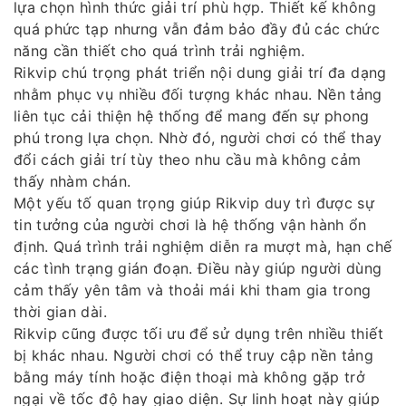
lựa chọn hình thức giải trí phù hợp. Thiết kế không
quá phức tạp nhưng vẫn đảm bảo đầy đủ các chức
năng cần thiết cho quá trình trải nghiệm.
Rikvip chú trọng phát triển nội dung giải trí đa dạng
nhằm phục vụ nhiều đối tượng khác nhau. Nền tảng
liên tục cải thiện hệ thống để mang đến sự phong
phú trong lựa chọn. Nhờ đó, người chơi có thể thay
đổi cách giải trí tùy theo nhu cầu mà không cảm
thấy nhàm chán.
Một yếu tố quan trọng giúp Rikvip duy trì được sự
tin tưởng của người chơi là hệ thống vận hành ổn
định. Quá trình trải nghiệm diễn ra mượt mà, hạn chế
các tình trạng gián đoạn. Điều này giúp người dùng
cảm thấy yên tâm và thoải mái khi tham gia trong
thời gian dài.
Rikvip cũng được tối ưu để sử dụng trên nhiều thiết
bị khác nhau. Người chơi có thể truy cập nền tảng
bằng máy tính hoặc điện thoại mà không gặp trở
ngại về tốc độ hay giao diện. Sự linh hoạt này giúp