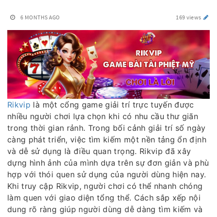
6 MONTHS AGO
169 views
Rikvip
là một cổng game giải trí trực tuyến được
nhiều người chơi lựa chọn khi có nhu cầu thư giãn
trong thời gian rảnh. Trong bối cảnh giải trí số ngày
càng phát triển, việc tìm kiếm một nền tảng ổn định
và dễ sử dụng là điều quan trọng. Rikvip đã xây
dựng hình ảnh của mình dựa trên sự đơn giản và phù
hợp với thói quen sử dụng của người dùng hiện nay.
Khi truy cập Rikvip, người chơi có thể nhanh chóng
làm quen với giao diện tổng thể. Cách sắp xếp nội
dung rõ ràng giúp người dùng dễ dàng tìm kiếm và