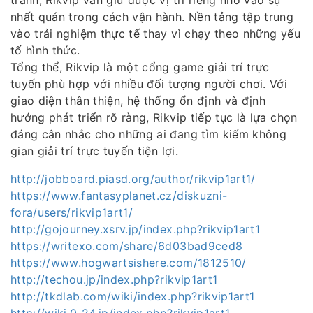
nhất quán trong cách vận hành. Nền tảng tập trung
vào trải nghiệm thực tế thay vì chạy theo những yếu
tố hình thức.
Tổng thể, Rikvip là một cổng game giải trí trực
tuyến phù hợp với nhiều đối tượng người chơi. Với
giao diện thân thiện, hệ thống ổn định và định
hướng phát triển rõ ràng, Rikvip tiếp tục là lựa chọn
đáng cân nhắc cho những ai đang tìm kiếm không
gian giải trí trực tuyến tiện lợi.
http://jobboard.piasd.org/author/rikvip1art1/
https://www.fantasyplanet.cz/diskuzni-
fora/users/rikvip1art1/
http://gojourney.xsrv.jp/index.php?rikvip1art1
https://writexo.com/share/6d03bad9ced8
https://www.hogwartsishere.com/1812510/
http://techou.jp/index.php?rikvip1art1
http://tkdlab.com/wiki/index.php?rikvip1art1
http://wiki.0-24.jp/index.php?rikvip1art1