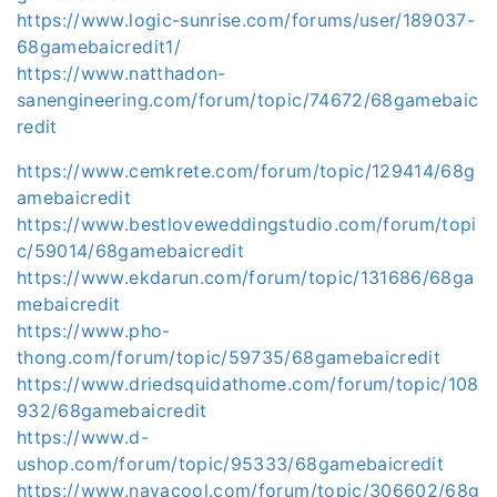
https://www.logic-sunrise.com/forums/user/189037-
68gamebaicredit1/
https://www.natthadon-
sanengineering.com/forum/topic/74672/68gamebaic
redit
https://www.cemkrete.com/forum/topic/129414/68g
amebaicredit
https://www.bestloveweddingstudio.com/forum/topi
c/59014/68gamebaicredit
https://www.ekdarun.com/forum/topic/131686/68ga
mebaicredit
https://www.pho-
thong.com/forum/topic/59735/68gamebaicredit
https://www.driedsquidathome.com/forum/topic/108
932/68gamebaicredit
https://www.d-
ushop.com/forum/topic/95333/68gamebaicredit
https://www.navacool.com/forum/topic/306602/68g