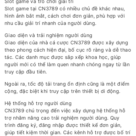
Slot game và trò chơi giải trí
Slot game tại CN3789 có nhiều chủ đề khác nhau,
hình ảnh bắt mắt, cách chơi đơn giản, phù hợp với
nhu cầu giải trí nhanh của người dùng.
Giao diện và trải nghiệm người dùng
Giao diện của nhà cá cược CN3789 được xây dựng
theo phong cách hiện đại, bố cục rõ ràng và dễ thao
tác. Các danh mục được sắp xếp khoa học, giúp
người mới có thể làm quen nhanh chóng ngay từ lần
truy cập đầu tiên.
Ngoài ra, tốc độ tải trang ổn định cũng là một điểm
cộng, đặc biệt khi truy cập trên thiết bị di động.
Hệ thống hỗ trợ người dùng
CN3789 chú trọng đến việc xây dựng hệ thống hỗ
trợ nhằm nâng cao trải nghiệm người dùng. Quy
trình đăng ký, đăng nhập được thiết kế đơn giản,
giúp tiết kiệm thời gian. Các kênh hỗ trợ được bố trí