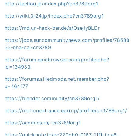
http://techou.jp/index.php?cn3789org1
http://wiki.0-24.jp/index.php?cn3789org1
https://md.un-hack-bar.de/s/OsejlyBLDr
https://jobs.suncommunitynews.com/profiles/78588
55-nha-cai-cn3789
https://forum.epicbrowser.com/profile.php?
id=134933
https://forums.alliedmods.net/member.php?
u=464177
https://blender.community/cn3789org1/
https://motionentrance.edu.np/profile/cn3789org1/
https://acomics.ru/-cn3789org1
https://quicknote.io/ec220db0-0167-11f1-bca6-