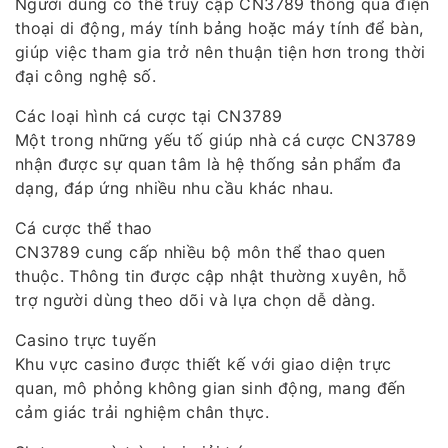
Người dùng có thể truy cập CN3789 thông qua điện
thoại di động, máy tính bảng hoặc máy tính để bàn,
giúp việc tham gia trở nên thuận tiện hơn trong thời
đại công nghệ số.
Các loại hình cá cược tại CN3789
Một trong những yếu tố giúp nhà cá cược CN3789
nhận được sự quan tâm là hệ thống sản phẩm đa
dạng, đáp ứng nhiều nhu cầu khác nhau.
Cá cược thể thao
CN3789 cung cấp nhiều bộ môn thể thao quen
thuộc. Thông tin được cập nhật thường xuyên, hỗ
trợ người dùng theo dõi và lựa chọn dễ dàng.
Casino trực tuyến
Khu vực casino được thiết kế với giao diện trực
quan, mô phỏng không gian sinh động, mang đến
cảm giác trải nghiệm chân thực.