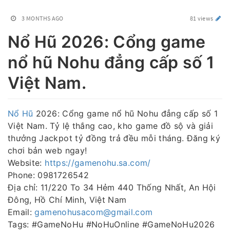
3 MONTHS AGO
81 views
Nổ Hũ 2026: Cổng game
nổ hũ Nohu đẳng cấp số 1
Việt Nam.
Nổ Hũ
2026: Cổng game nổ hũ Nohu đẳng cấp số 1
Việt Nam. Tỷ lệ thắng cao, kho game đồ sộ và giải
thưởng Jackpot tỷ đồng trả đều mỗi tháng. Đăng ký
chơi bản web ngay!
Website:
https://gamenohu.sa.com/
Phone: 0981726542
Địa chỉ: 11/220 To 34 Hẻm 440 Thống Nhất, An Hội
Đông, Hồ Chí Minh, Việt Nam
Email:
gamenohusacom@gmail.com
Tags: #GameNoHu #NoHuOnline #GameNoHu2026