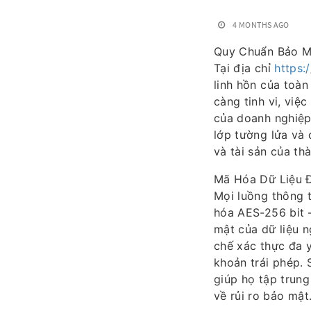
4 MONTHS AGO
Quy Chuẩn Bảo M
Tại địa chỉ
https:
linh hồn của toà
càng tinh vi, việ
của doanh nghiệp.
lớp tường lửa và
và tài sản của th
Mã Hóa Dữ Liệu Đ
Mọi luồng thông 
hóa AES-256 bit –
mật của dữ liệu n
chế xác thực đa y
khoản trái phép. 
giúp họ tập trung
về rủi ro bảo mật