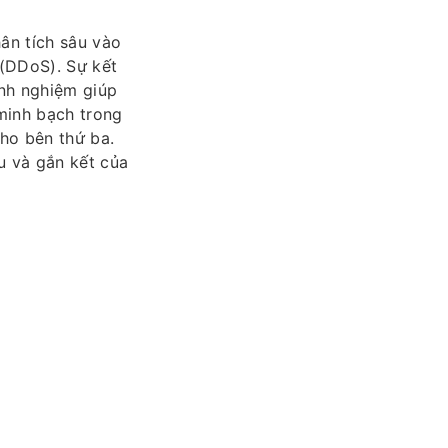
ân tích sâu vào
 (DDoS). Sự kết
nh nghiệm giúp
minh bạch trong
cho bên thứ ba.
êu và gắn kết của