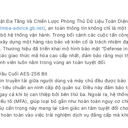
ật Đa Tầng Và Chiến Lược Phòng Thủ Dữ Liệu Toàn Diện
//mba-advice.gb.net/
, an toàn thông tin không chỉ là một
n bộ hệ thống vận hành. Trong bối cảnh các cuộc tấn cô
c xây dựng một hàng rào bảo vệ kiên cố là trách nhiệm 
 Thương hiệu đã triển khai mô hình bảo mật “Defense in
 các giao thức mã hóa cao cấp nhất, đảm bảo rằng mọi t
ành viên luôn nằm trong vùng an toàn tuyệt đối.
ầu Cuối AES-256 Bit
tin truyền tải giữa người dùng và máy chủ đều được bảo
 tiêu chuẩn an ninh cấp độ quân sự. Điều này đảm bảo t
gay cả khi bị can thiệp bởi bên thứ ba. Ngoài ra, hệ thố
ếu tố (MFA), giúp loại bỏ gần như hoàn toàn nguy cơ ch
Sự cẩn trọng này mang lại cảm giác an tâm tuyệt đối ch
 hoàn toàn vào việc trải nghiệm dịch vụ đẳng cấp mà kh
.