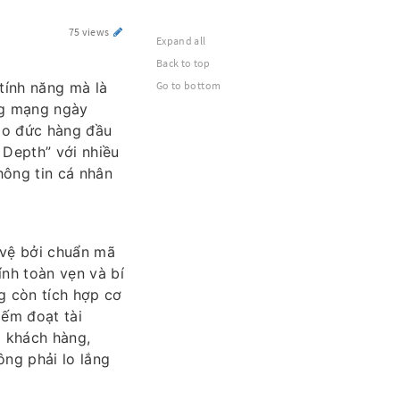
75 views
Expand all
Back to top
 tính năng mà là
Go to bottom
ng mạng ngày
đạo đức hàng đầu
 Depth” với nhiều
hông tin cá nhân
 vệ bởi chuẩn mã
ính toàn vẹn và bí
ng còn tích hợp cơ
iếm đoạt tài
o khách hàng,
ông phải lo lắng