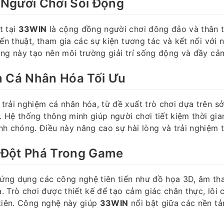
Người Chơi Sôi Động
t tại
33WIN
là cộng đồng người chơi đông đảo và thân 
iến thuật, tham gia các sự kiện tương tác và kết nối với
ồng này tạo nên môi trường giải trí sống động và đầy cả
m Cá Nhân Hóa Tối Ưu
trải nghiệm cá nhân hóa, từ đề xuất trò chơi dựa trên sở
g. Hệ thống thông minh giúp người chơi tiết kiệm thời gia
h chóng. Điều này nâng cao sự hài lòng và trải nghiệm t
Đột Phá Trong Game
ứng dụng các công nghệ tiên tiến như đồ họa 3D, âm th
 Trò chơi được thiết kế để tạo cảm giác chân thực, lôi 
 tiên. Công nghệ này giúp
33WIN
nổi bật giữa các nền tản