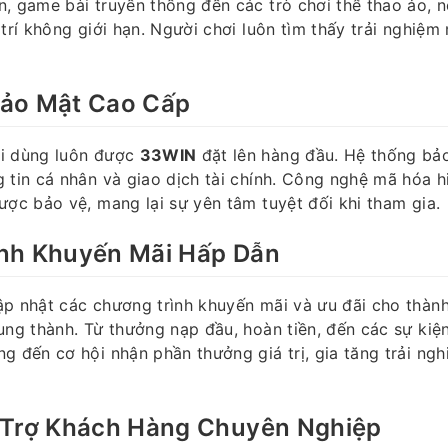
n, game bài truyền thống đến các trò chơi thể thao ảo, 
 trí không giới hạn. Người chơi luôn tìm thấy trải nghiệm
ảo Mật Cao Cấp
i dùng luôn được
33WIN
đặt lên hàng đầu. Hệ thống bảo
 tin cá nhân và giao dịch tài chính. Công nghệ mã hóa 
ược bảo vệ, mang lại sự yên tâm tuyệt đối khi tham gia.
nh Khuyến Mãi Hấp Dẫn
ập nhật các chương trình khuyến mãi và ưu đãi cho thàn
ung thành. Từ thưởng nạp đầu, hoàn tiền, đến các sự kiện
g đến cơ hội nhận phần thưởng giá trị, gia tăng trải ng
 Trợ Khách Hàng Chuyên Nghiệp