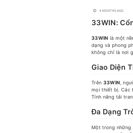
4 MONTHS AGO
33WIN: Cổng
33WIN
là một nền
dạng và phong phú
không chỉ là nơi 
Giao Diện 
Trên
33WIN
, ngư
mọi thiết bị. Các
Tính năng tải tra
Đa Dạng Tr
Một trong những 