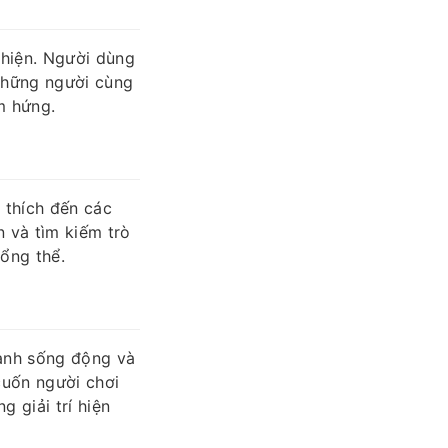
thiện. Người dùng
 những người cùng
m hứng.
 thích đến các
n và tìm kiếm trò
ổng thể.
anh sống động và
cuốn người chơi
g giải trí hiện