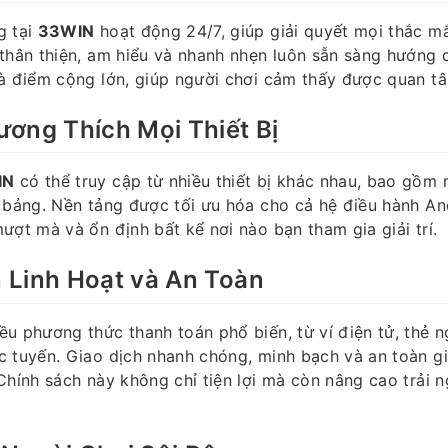
g tại
33WIN
hoạt động 24/7, giúp giải quyết mọi thắc m
 thân thiện, am hiểu và nhanh nhẹn luôn sẵn sàng hướng 
à điểm cộng lớn, giúp người chơi cảm thấy được quan tâ
ơng Thích Mọi Thiết Bị
IN
có thể truy cập từ nhiều thiết bị khác nhau, bao gồm 
h bảng. Nền tảng được tối ưu hóa cho cả hệ điều hành An
ượt mà và ổn định bất kể nơi nào bạn tham gia giải trí.
 Linh Hoạt và An Toàn
ều phương thức thanh toán phổ biến, từ ví điện tử, thẻ 
c tuyến. Giao dịch nhanh chóng, minh bạch và an toàn g
Chính sách này không chỉ tiện lợi mà còn nâng cao trải 