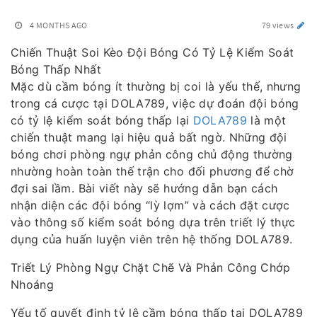
4 MONTHS AGO
79 views
Chiến Thuật Soi Kèo Đội Bóng Có Tỷ Lệ Kiểm Soát
Bóng Thấp Nhất
Mặc dù cầm bóng ít thường bị coi là yếu thế, nhưng
trong cá cược tại DOLA789, việc dự đoán đội bóng
có tỷ lệ kiểm soát bóng thấp lại
DOLA789
là một
chiến thuật mang lại hiệu quả bất ngờ. Những đội
bóng chơi phòng ngự phản công chủ động thường
nhường hoàn toàn thế trận cho đối phương để chờ
đợi sai lầm. Bài viết này sẽ hướng dẫn bạn cách
nhận diện các đội bóng “lỳ lợm” và cách đặt cược
vào thông số kiểm soát bóng dựa trên triết lý thực
dụng của huấn luyện viên trên hệ thống DOLA789.
Triết Lý Phòng Ngự Chặt Chẽ Và Phản Công Chớp
Nhoáng
Yếu tố quyết định tỷ lệ cầm bóng thấp tại DOLA789